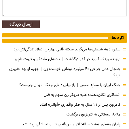
ارسال دیدگاه
تازه ها
=
ستاره دهه شصتی‌ها می‌گوید سکته قلبی بهترین اتفاق زندگی‌اش بود!
=
نوازنده پینک فلوید در فقر درگذشت | نت‌های ماندگار و ثروت ناچیز
=
جنجال عمل جراحی ۴۰ میلیارد تومانی خواننده زن | چهره او چه تغییری
کرد؟
=
جنگ ایران با سلاح تصویر | راز بیلبوردهای جنگی تهران چیست؟
=
افشاگری‌ تکان‌دهنده علیه بازیگر زن متهم به قتل
=
کامرون پس از ۲۱ سال به فکر واگذاری «آواتار» افتاد
=
مازیار لرستانی به تلویزیون برگشت
=
پایان معمای هشت‌ساله: اثر مسروقه پیکاسو تصادفی پیدا شد