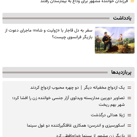
=
فرزندان خواننده مشهور برای وداع به بیمارستان رفتند
یادداشت
سفر به دل قاجار با «ژولیت و شاه»؛ ماجرای دعوت از
‌بازیگر فرانسوی چیست؟
پربازدیدها
=
یک ازدواج مخفیانه دیگر | دو چهره محبوب ازدواج کردند
=
تصاویر دوربین مداربسته ویدئوی آزار جنسی خواننده زن را افشا کرد؛
شهر بهم ریخت
=
ژیلا هدائی درگذشت
=
اسکورسیزی و اندرسن؛ همکاری غافلگیرکننده دو غول سینما
=
بازیگر زن مشهور از سینما خداحافظی کرد