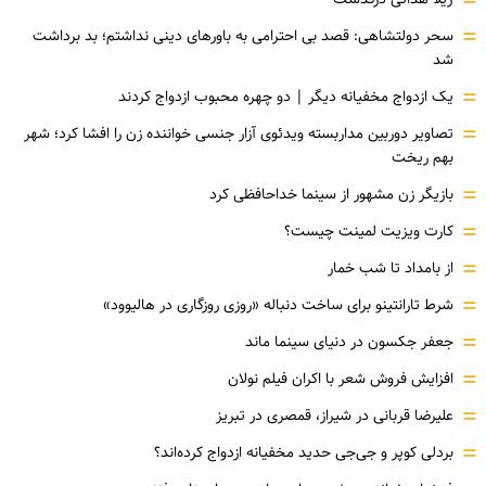
=
=
سحر دولتشاهی: قصد بی احترامی به باورهای دینی نداشتم؛ بد برداشت
شد
=
یک ازدواج مخفیانه دیگر | دو چهره محبوب ازدواج کردند
=
تصاویر دوربین مداربسته ویدئوی آزار جنسی خواننده زن را افشا کرد؛ شهر
بهم ریخت
=
بازیگر زن مشهور از سینما خداحافظی کرد
=
کارت ویزیت لمینت چیست؟
=
از بامداد تا شب خمار
=
شرط تارانتینو برای ساخت دنباله «روزی روزگاری در هالیوود»
=
جعفر جکسون در دنیای سینما ماند
=
افزایش فروش شعر با اکران فیلم نولان
=
علیرضا قربانی در شیراز، قمصری در تبریز
=
بردلی کوپر و جی‌جی حدید مخفیانه ازدواج کرده‌اند؟