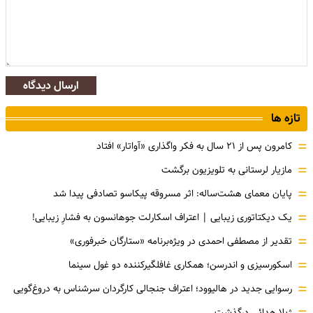
ارسال دیدگاه
تازه ها
=
کامرون پس از ۲۱ سال به فکر واگذاری «آواتار» افتاد
=
مازیار لرستانی به تلویزیون برگشت
=
پایان معمای هشت‌ساله: اثر مسروقه پیکاسو تصادفی پیدا شد
=
یک دیکتاتوری زیبایی | اعتراف اسکارلت جوهانسون به فشارِ زیبایی!
=
تقدیر از مصطفی احمدی در ویژه‌برنامه «ستارگان خبرفوری»
=
اسکورسیزی و اندرسن؛ همکاری غافلگیرکننده دو غول سینما
=
رسوایی جدید در هالیوود؛ اعتراف جنجالی کارگردان سرشناس به دروغ‌گویی
ژیلا هدائی درگذشت