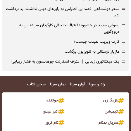
=
سحر دولتشاهی: قصد بی احترامی به باورهای دینی نداشتم؛ بد برداشت
شد
=
رسوایی جدید در هالیوود؛ اعتراف جنجالی کارگردان سرشناس به
دروغ‌گویی
=
کارت ویزیت لمینت چیست؟
=
مازیار لرستانی به تلویزیون برگشت
=
یک دیکتاتوری زیبایی | اعتراف اسکارلت جوهانسون به فشارِ زیبایی!
رادیو سرنا
آوای سرنا
نمای سرنا
سخن کتاب
بازیگر زن
خواننده
انیمیشن
اکبر عبدی
سریال بدنام
تام کروز