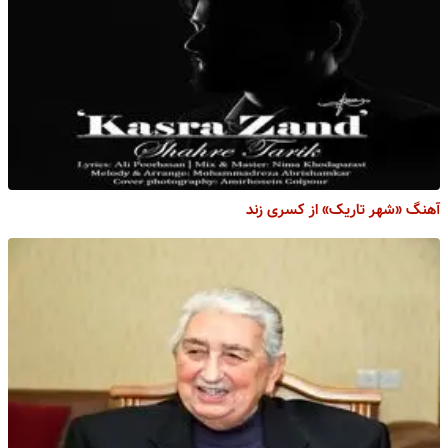
آهنگ «شهر تاریک» از کسری زند