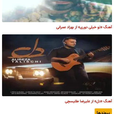
آهنگ «تو خیلی دوری» از بهزاد عمرانی
آهنگ «دل» از علیرضا طلیسچی
پیوندها