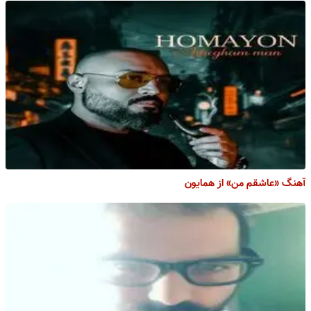
آهنگ «عاشقم من» از همایون