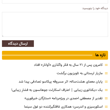
دیدگاه خود را بنویسید:
ارسال دیدگاه
تازه ها
=
کامرون پس از ۲۱ سال به فکر واگذاری «آواتار» افتاد
=
مازیار لرستانی به تلویزیون برگشت
=
پایان معمای هشت‌ساله: اثر مسروقه پیکاسو تصادفی پیدا شد
=
یک دیکتاتوری زیبایی | اعتراف اسکارلت جوهانسون به فشارِ زیبایی!
=
تقدیر از مصطفی احمدی در ویژه‌برنامه «ستارگان خبرفوری»
=
اسکورسیزی و اندرسن؛ همکاری غافلگیرکننده دو غول سینما