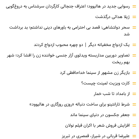
=
رسوایی جدید در هالیوود؛ اعتراف جنجالی کارگردان سرشناس به دروغ‌گویی
=
ژیلا هدائی درگذشت
=
سحر دولتشاهی: قصد بی احترامی به باورهای دینی نداشتم؛ بد برداشت
شد
=
یک ازدواج مخفیانه دیگر | دو چهره محبوب ازدواج کردند
=
تصاویر دوربین مداربسته ویدئوی آزار جنسی خواننده زن را افشا کرد؛ شهر
بهم ریخت
=
بازیگر زن مشهور از سینما خداحافظی کرد
=
کارت ویزیت لمینت چیست؟
=
از بامداد تا شب خمار
=
شرط تارانتینو برای ساخت دنباله «روزی روزگاری در هالیوود»
=
جعفر جکسون در دنیای سینما ماند
=
افزایش فروش شعر با اکران فیلم نولان
=
علیرضا قربانی در شیراز، قمصری در تبریز