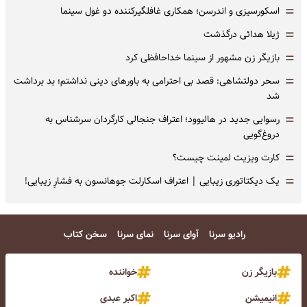
=
اسکورسیزی و اندرسن؛ همکاری غافلگیرکننده دو غول سینما
=
ژیلا هدائی درگذشت
=
بازیگر زن مشهور از سینما خداحافظی کرد
=
سحر دولتشاهی: قصد بی احترامی به باورهای دینی نداشتم؛ بد برداشت
شد
=
رسوایی جدید در هالیوود؛ اعتراف جنجالی کارگردان سرشناس به
دروغ‌گویی
=
کارت ویزیت لمینت چیست؟
=
یک دیکتاتوری زیبایی | اعتراف اسکارلت جوهانسون به فشارِ زیبایی!
رادیو سرنا
آوای سرنا
نمای سرنا
سخن کتاب
بازیگر زن
خواننده
انیمیشن
اکبر عبدی