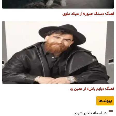
آهنگ «سنگ صبور» از میلاد علوی
آهنگ «پایم باش» از معین زد
پیوندها
در لحظه باخبر شوید