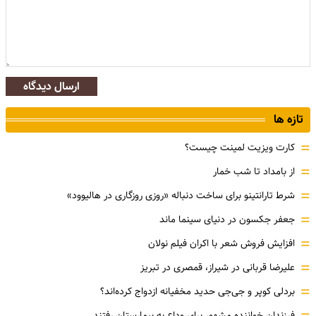
ارسال دیدگاه
تازه ها
=
کارت ویزیت لمینت چیست؟
=
از بامداد تا شب خمار
=
شرط تارانتینو برای ساخت دنباله «روزی روزگاری در هالیوود»
=
جعفر جکسون در دنیای سینما ماند
=
افزایش فروش شعر با اکران فیلم نولان
=
علیرضا قربانی در شیراز، قمصری در تبریز
=
بردلی کوپر و جی‌جی حدید مخفیانه ازدواج کرده‌اند؟
فرزندان خواننده مشهور برای وداع به بیمارستان رفتند