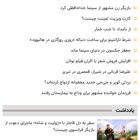
=
بازیگر زن مشهور از سینما خداحافظی کرد
=
کارت ویزیت لمینت چیست؟
=
از بامداد تا شب خمار
=
شرط تارانتینو برای ساخت دنباله «روزی روزگاری در هالیوود»
=
جعفر جکسون در دنیای سینما ماند
=
افزایش فروش شعر با اکران فیلم نولان
=
علیرضا قربانی در شیراز، قمصری در تبریز
=
بردلی کوپر و جی‌جی حدید مخفیانه ازدواج کرده‌اند؟
=
فرزندان خواننده مشهور برای وداع به بیمارستان رفتند
یادداشت
سفر به دل قاجار با «ژولیت و شاه»؛ ماجرای دعوت از
‌بازیگر فرانسوی چیست؟