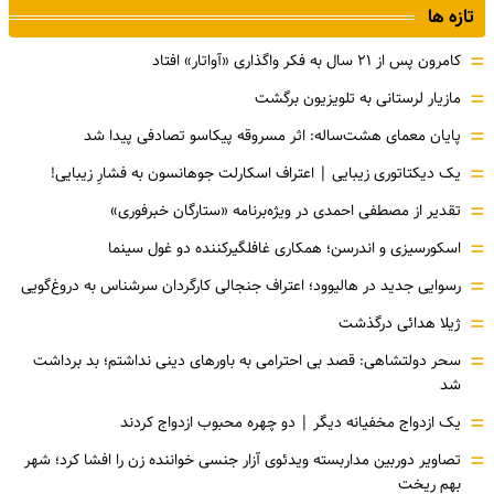
تازه ها
=
کامرون پس از ۲۱ سال به فکر واگذاری «آواتار» افتاد
=
مازیار لرستانی به تلویزیون برگشت
=
پایان معمای هشت‌ساله: اثر مسروقه پیکاسو تصادفی پیدا شد
=
یک دیکتاتوری زیبایی | اعتراف اسکارلت جوهانسون به فشارِ زیبایی!
=
تقدیر از مصطفی احمدی در ویژه‌برنامه «ستارگان خبرفوری»
=
اسکورسیزی و اندرسن؛ همکاری غافلگیرکننده دو غول سینما
=
رسوایی جدید در هالیوود؛ اعتراف جنجالی کارگردان سرشناس به دروغ‌گویی
=
ژیلا هدائی درگذشت
=
سحر دولتشاهی: قصد بی احترامی به باورهای دینی نداشتم؛ بد برداشت
شد
=
یک ازدواج مخفیانه دیگر | دو چهره محبوب ازدواج کردند
=
تصاویر دوربین مداربسته ویدئوی آزار جنسی خواننده زن را افشا کرد؛ شهر
بهم ریخت