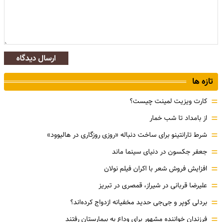
ارسال دیدگاه
تازه ها
=
کارت ویزیت لمینت چیست؟
=
از بامداد تا شب خمار
=
شرط تارانتینو برای ساخت دنباله «روزی روزگاری در هالیوود»
=
جعفر جکسون در دنیای سینما ماند
=
افزایش فروش شعر با اکران فیلم نولان
=
علیرضا قربانی در شیراز، قمصری در تبریز
=
بردلی کوپر و جی‌جی حدید مخفیانه ازدواج کرده‌اند؟
=
فرزندان خواننده مشهور برای وداع به بیمارستان رفتند