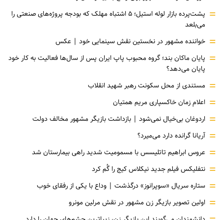
=
پشت‌پرده بازار لوله استیل؛ ۵ اشتباه مهلک که بودجه پروژه‌های صنعتی را
می‌بلعد
=
خواننده مشهور در نخستین نقش سینمایی خود |‌ عکس
=
پایان ماکان بند؛ گروه محبوب پاپ ایران پس از سال‌ها فعالیت به کار خود
پایان می‌دهد؟
=
مستندی از محل سکونت رهبر شهید انقلاب
=
اعلام زمان خاکسپاری مریم همتیان
=
اردوغان بی‌خیال نمی‌شود | بازداشت بازیگر مشهور مخالف دولت
=
آریانا گرانده دارد می‌میرد؟
=
عروس ابراهیم تاتلیسس با مسمومیت شدید راهی بیمارستان شد
=
نتفلیکس فیلم جدید نیکلاس کیج را گُم کرد
=
ستاره سریال «سوپرانوز» درگذشت | وداع با یکی از رفقای خوب
=
اولین تصویر بازیگر زن مشهور در نقش مرلین مونرو
دانشمندان می‌گویند این بازیگر زن، زیباترین چشم‌های جهان را دارد