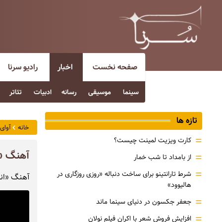
صفحه نخست
اخبار
رادیو سرنا
سینما
موسیقی
رسانه
ادبیات
تئاتر
تازه ها
خانه
آوای 
=
کارت ویزیت لمینت چیست؟
آهنگ «ا
=
از بامداد تا شب خمار
=
شرط تارانتینو برای ساخت دنباله «روزی روزگاری در
آهنگ «اند
هالیوود»
=
جعفر جکسون در دنیای سینما ماند
=
افزایش فروش شعر با اکران فیلم نولان