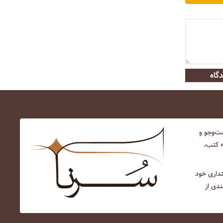
گاه
‌و‌جو و
ه کتب،
نتداری خود
ندی از