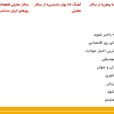
 وطن» از سالار
آهنگ «تا بهار دلنشین» از سالار
سالار عقیلی قطعه‌ای 
عقیلی
روزهای ایران منتشر 
 باخبر شوید
ای روز اقتصادی
ترین اخبار حوادث
 موسیقی
ران و جهان
ناوری
رزش
شهد
هشتم