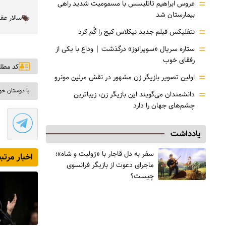
=
عروس ابراهیم تاتلیسس با مسمومیت شدید راهی
بیمارستان شد
سالار عق
=
نتفلیکس فیلم جدید نیکلاس کیج را گُم کرد
=
ستاره سریال «سوپرانوز» درگذشت | وداع با یکی از
رفقای خوب
کد مطلب: ۹
=
اولین تصویر بازیگر زن مشهور در نقش مرلین مونرو
با دوستان خو
=
دانشمندان می‌گویند این بازیگر زن، زیباترین
چشم‌های جهان را دارد
یادداشت
سفر به دل قاجار با «ژولیت و شاه»؛
اخبار مرتب
ماجرای دعوت از ‌بازیگر فرانسوی
چیست؟