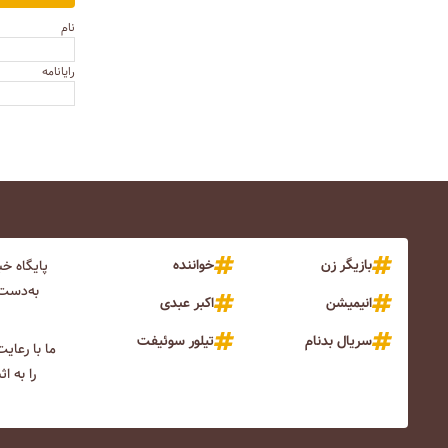
نام
رایانامه
بازیگر زن
خواننده
پایگاه خ
به‌دست 
انیمیشن
اکبر عبدی
سریال بدنام
تیلور سوئیفت
ما با رعای
را به ا