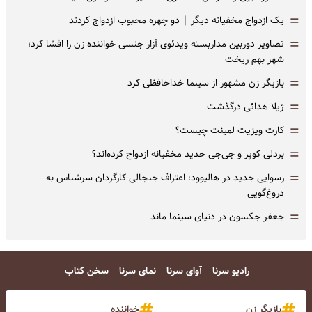
=
یک ازدواج مخفیانه دیگر | دو چهره محبوب ازدواج کردند
=
تصاویر دوربین مداربسته ویدئوی آزار جنسی خواننده زن را افشا کرد؛
شهر بهم ریخت
=
بازیگر زن مشهور از سینما خداحافظی کرد
=
ژیلا هدائی درگذشت
=
کارت ویزیت لمینت چیست؟
=
بردلی کوپر و جی‌جی حدید مخفیانه ازدواج کرده‌اند؟
=
رسوایی جدید در هالیوود؛ اعتراف جنجالی کارگردان سرشناس به
دروغ‌گویی
=
جعفر جکسون در دنیای سینما ماند
رادیو سرنا
آوای سرنا
نمای سرنا
سخن کتاب
بازیگر زن
خواننده