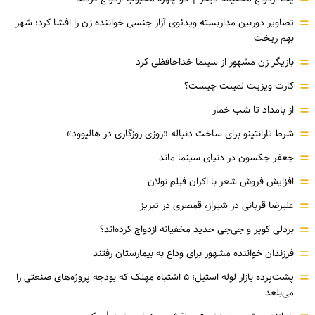
=
=
تصاویر دوربین مداربسته ویدئوی آزار جنسی خواننده زن را افشا کرد؛ شهر
بهم ریخت
=
بازیگر زن مشهور از سینما خداحافظی کرد
=
کارت ویزیت لمینت چیست؟
=
از بامداد تا شب خمار
=
شرط تارانتینو برای ساخت دنباله «روزی روزگاری در هالیوود»
=
جعفر جکسون در دنیای سینما ماند
=
افزایش فروش شعر با اکران فیلم نولان
=
علیرضا قربانی در شیراز، قمصری در تبریز
=
بردلی کوپر و جی‌جی حدید مخفیانه ازدواج کرده‌اند؟
=
فرزندان خواننده مشهور برای وداع به بیمارستان رفتند
=
پشت‌پرده بازار لوله استیل؛ ۵ اشتباه مهلک که بودجه پروژه‌های صنعتی را
می‌بلعد