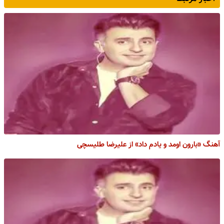
آهنگ «بارون اومد و یادم داد» از علیرضا طلیسچی