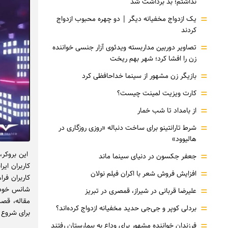
نداشتم؛ بد برداشت شد
=
یک ازدواج مخفیانه دیگر | دو چهره محبوب ازدواج
کردند
=
تصاویر دوربین مداربسته ویدئوی آزار جنسی خواننده
زن را افشا کرد؛ شهر بهم ریخت
=
بازیگر زن مشهور از سینما خداحافظی کرد
=
کارت ویزیت لمینت چیست؟
=
از بامداد تا شب خمار
=
شرط تارانتینو برای ساخت دنباله «روزی روزگاری در
هالیوود»
=
جعفر جکسون در دنیای سینما ماند
کاربران ایر
=
افزایش فروش شعر با اکران فیلم نولان
=
شانس خود ر
علیرضا قربانی در شیراز، قمصری در تبریز
مقاله، قصد
=
بردلی کوپر و جی‌جی حدید مخفیانه ازدواج کرده‌اند؟
برای شروع ت
=
فرزندان خواننده مشهور برای وداع به بیمارستان رفتند