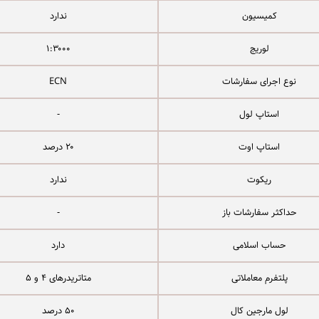
کمیسیون
ندارد
لوریج
۱:۳۰۰۰
نوع اجرای سفارشات
ECN
استاپ لول
-
استاپ اوت
۲۰ درصد
ریکوت‌
ندارد
حداکثر سفارشات باز
-
حساب اسلامی
دارد
پلتفرم معاملاتی
متاتریدرهای ۴ و ۵
لول مارجین کال
۵۰ درصد