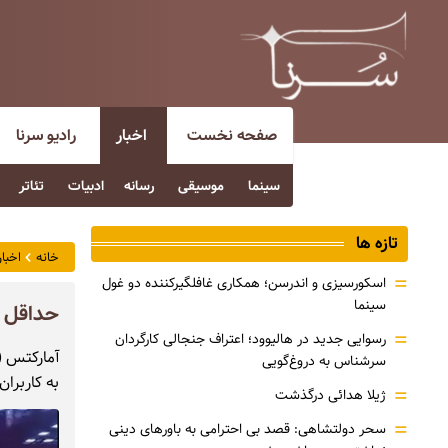
صفحه نخست
اخبار
رادیو سرنا
سینما
موسیقی
رسانه
ادبیات
تئاتر
تازه ها
خانه
اخبار
=
اسکورسیزی و اندرسن؛ همکاری غافلگیرکننده دو غول
سینما
حداقل س
=
رسوایی جدید در هالیوود؛ اعتراف جنجالی کارگردان
سرشناس به دروغ‌گویی
به کاربران
=
ژیلا هدائی درگذشت
=
سحر دولتشاهی: قصد بی احترامی به باورهای دینی