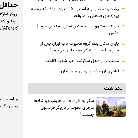
حداقل 
=
پشت‌پرده بازار لوله استیل؛ ۵ اشتباه مهلک که بودجه
بروکر آمارک
پروژه‌های صنعتی را می‌بلعد
=
خواننده مشهور در نخستین نقش سینمایی خود |‌
(AForex) راه‌اندازی شده و پس از مدتی به برند آمارکتس تغییر نام داده است.
عکس
=
پایان ماکان بند؛ گروه محبوب پاپ ایران پس از
سال‌ها فعالیت به کار خود پایان می‌دهد؟
=
مستندی از محل سکونت رهبر شهید انقلاب
=
اعلام زمان خاکسپاری مریم همتیان
یادداشت
بر اساس اط
سفر به دل قاجار با «ژولیت و شاه»؛
میلیون کارب
ماجرای دعوت از ‌بازیگر فرانسوی
چیست؟