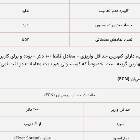
کارمزد عدم فعالیت
ندارد
حساب بدون کمیسیون
دارد
تعداد نمادهای معاملاتی
۵۵۲
این حساب، دارای کم‌ترین حداقل واریزی – معادل فقط ۱۰۰ دلار – ب
ر بهترین گزینه است؛ خصوصاً که کمیسیونی هم بابت معاملات دریافت نمی‌ک
‌ان (
ECN
)
اطلاعات حساب ای‌سی‌ان (ECN)
حداقل واریز
۲۰۰ دلار
اسپرد
از ۰.۲ پیپ
نوع اسپرد
شناور (Float Spread)