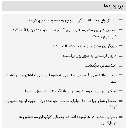
پربازدیدها
=
یک ازدواج مخفیانه دیگر | دو چهره محبوب ازدواج کردند
=
تصاویر دوربین مداربسته ویدئوی آزار جنسی خواننده زن را افشا کرد؛
شهر بهم ریخت
=
بازیگر زن مشهور از سینما خداحافظی کرد
=
مازیار لرستانی به تلویزیون برگشت
=
ژیلا هدائی درگذشت
=
سحر دولتشاهی: قصد بی احترامی به باورهای دینی نداشتم؛ بد برداشت
شد
=
اسکورسیزی و اندرسن؛ همکاری غافلگیرکننده دو غول سینما
=
جنجال عمل جراحی ۴۰ میلیارد تومانی خواننده زن | چهره او چه تغییری
کرد؟
=
رسوایی جدید در هالیوود؛ اعتراف جنجالی کارگردان سرشناس به
دروغ‌گویی