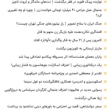
=
نوازنده پینک فلوید در فقر درگذشت | نت‌های ماندگار و ثروت ناچیز
=
جنجال عمل جراحی ۴۰ میلیارد تومانی خواننده زن | چهره او چه تغییری
کرد؟
=
جنگ ایران با سلاح تصویر | راز بیلبوردهای جنگی تهران چیست؟
=
افشاگری‌ تکان‌دهنده علیه بازیگر زن متهم به قتل
=
کامرون پس از ۲۱ سال به فکر واگذاری «آواتار» افتاد
=
مازیار لرستانی به تلویزیون برگشت
=
پایان معمای هشت‌ساله: اثر مسروقه پیکاسو تصادفی پیدا شد
=
یک دیکتاتوری زیبایی | اعتراف اسکارلت جوهانسون به فشارِ زیبایی!
=
تقدیر از مصطفی احمدی در ویژه‌برنامه «ستارگان خبرفوری»
=
اسکورسیزی و اندرسن؛ همکاری غافلگیرکننده دو غول سینما
=
رسوایی جدید در هالیوود؛ اعتراف جنجالی کارگردان سرشناس به دروغ‌گویی
=
ژیلا هدائی درگذشت
=
سحر دولتشاهی: قصد بی احترامی به باورهای دینی نداشتم؛ بد برداشت