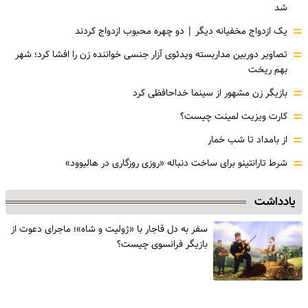
شد
=
یک ازدواج مخفیانه دیگر | دو چهره محبوب ازدواج کردند
=
تصاویر دوربین مداربسته ویدئوی آزار جنسی خواننده زن را افشا کرد؛ شهر
بهم ریخت
=
بازیگر زن مشهور از سینما خداحافظی کرد
=
کارت ویزیت لمینت چیست؟
=
از بامداد تا شب خمار
=
شرط تارانتینو برای ساخت دنباله «روزی روزگاری در هالیوود»
یادداشت
سفر به دل قاجار با «ژولیت و شاه»؛ ماجرای دعوت از
‌بازیگر فرانسوی چیست؟