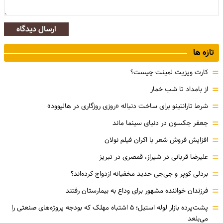
ارسال دیدگاه
تازه ها
=
کارت ویزیت لمینت چیست؟
=
از بامداد تا شب خمار
=
شرط تارانتینو برای ساخت دنباله «روزی روزگاری در هالیوود»
=
جعفر جکسون در دنیای سینما ماند
=
افزایش فروش شعر با اکران فیلم نولان
=
علیرضا قربانی در شیراز، قمصری در تبریز
=
بردلی کوپر و جی‌جی حدید مخفیانه ازدواج کرده‌اند؟
=
فرزندان خواننده مشهور برای وداع به بیمارستان رفتند
=
پشت‌پرده بازار لوله استیل؛ ۵ اشتباه مهلک که بودجه پروژه‌های صنعتی را
می‌بلعد