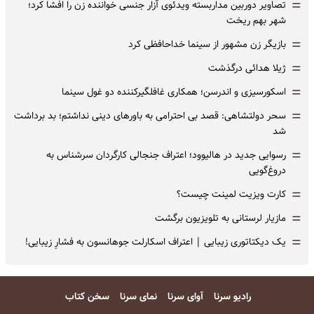
=
تصاویر دوربین مداربسته ویدئوی آزار جنسی خواننده زن را افشا کرد؛
شهر بهم ریخت
=
بازیگر زن مشهور از سینما خداحافظی کرد
=
ژیلا هدائی درگذشت
=
اسکورسیزی و اندرسن؛ همکاری غافلگیرکننده دو غول سینما
=
سحر دولتشاهی: قصد بی احترامی به باورهای دینی نداشتم؛ بد برداشت
شد
=
رسوایی جدید در هالیوود؛ اعتراف جنجالی کارگردان سرشناس به
دروغ‌گویی
=
کارت ویزیت لمینت چیست؟
=
مازیار لرستانی به تلویزیون برگشت
=
یک دیکتاتوری زیبایی | اعتراف اسکارلت جوهانسون به فشارِ زیبایی!
رادیو سرنا
آوای سرنا
نمای سرنا
سخن کتاب