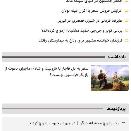
=
جعفر جکسون در دنیای سینما ماند
=
افزایش فروش شعر با اکران فیلم نولان
=
علیرضا قربانی در شیراز، قمصری در تبریز
=
بردلی کوپر و جی‌جی حدید مخفیانه ازدواج کرده‌اند؟
=
فرزندان خواننده مشهور برای وداع به بیمارستان رفتند
یادداشت
سفر به دل قاجار با «ژولیت و شاه»؛ ماجرای دعوت از
‌بازیگر فرانسوی چیست؟
پربازدیدها
=
یک ازدواج مخفیانه دیگر | دو چهره محبوب ازدواج کردند