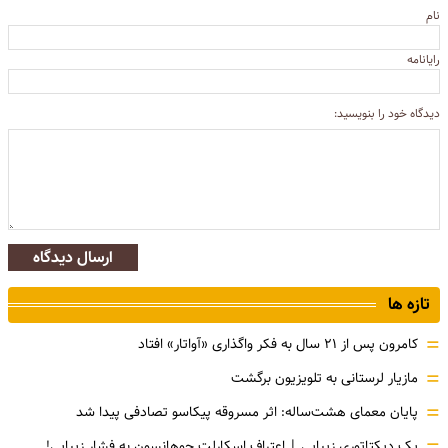
نام
رایانامه
دیدگاه خود را بنویسید:
ارسال دیدگاه
تازه ها
=
کامرون پس از ۲۱ سال به فکر واگذاری «آواتار» افتاد
=
مازیار لرستانی به تلویزیون برگشت
=
پایان معمای هشت‌ساله: اثر مسروقه پیکاسو تصادفی پیدا شد
یک دیکتاتوری زیبایی | اعتراف اسکارلت جوهانسون به فشارِ زیبایی!