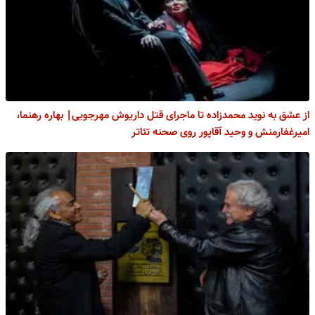
از عشق به نوید محمدزاده تا ماجرای قتل داریوش مهرجویی| بهاره رهنما،
امیرغفارمنش و وحید آقاپور روی صحنه تئاتر