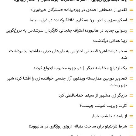
=
=
تقدیر از مصطفی احمدی در ویژه‌برنامه «ستارگان خبرفوری»
=
اسکورسیزی و اندرسن؛ همکاری غافلگیرکننده دو غول سینما
=
رسوایی جدید در هالیوود؛ اعتراف جنجالی کارگردان سرشناس به دروغ‌گویی
=
ژیلا هدائی درگذشت
=
سحر دولتشاهی: قصد بی احترامی به باورهای دینی نداشتم؛ بد برداشت
شد
=
یک ازدواج مخفیانه دیگر | دو چهره محبوب ازدواج کردند
=
تصاویر دوربین مداربسته ویدئوی آزار جنسی خواننده زن را افشا کرد؛ شهر
بهم ریخت
=
بازیگر زن مشهور از سینما خداحافظی کرد
=
کارت ویزیت لمینت چیست؟
=
از بامداد تا شب خمار
=
شرط تارانتینو برای ساخت دنباله «روزی روزگاری در هالیوود»