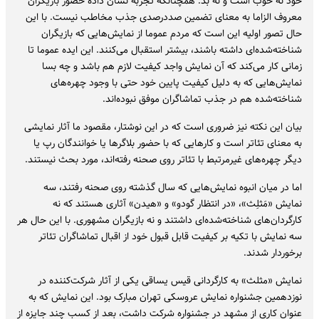
خود نه خوب است و نه بد. همچنانکه تجربه نشان داده حضور بازیگران
معروف الزاما به معنای تضمین صددرصدی جذب مخاطب نیست. با این
حال تصور اولیه این است که مردم عموما از نمایش‌هایی که بازیگران
شناخته‌شده‌ای داشته باشند، بیشتر استقبال می‌کنند. این ایده عموما تا
زمانی کار می‌کند که آن نمایش واجد کیفیت لازم هم باشد و چه بسا
نمایش‌هایی که به دلیل کیفیت پایین خود حتی با وجود چهره‌های
شناخته‌شده هم در جذب تماشاگران موفق نبوده‌اند.
بیان این نکته نیز ضروری است که در این نوشتار، مقصود ما آثار نمایشی
به معنای تئاتر است و کارهایی که با حضور بلاگرها یا خوانندگان رپ یا
دیگر چهره‌های غیرمرتبط با تئاتر روی صحنه رفته‌اند، مورد بحث نیستند.
اما در میان انبوه نمایش‌هایی که سال گذشته روی صحنه رفتند، سه
نمایش «مَثلِث»، «در انتظار گودو» و «هیدن» آثاری هستند که نه
کارگردان‌های شناخته‌شده‌ای داشتند و نه بازیگران مشهوری. با این حال هر
سه نمایش با تکیه بر کیفیت قابل قبول خود از اقبال تماشاگران تئاتر
برخوردار شدند.
نمایش «مثلث» به کارگردانی قیس یساقی یکی از آثار شرکت‌کننده در
نوزدهمین جشنواره نمایش عروسکی تهران مبارک بود. این نمایش که به
عنوان کاری از مشهد در جشنواره شرکت داشت، بعد از کسب چند جایزه از