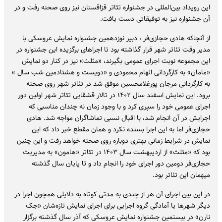
این رویداد بین‌المللی در جشنواره تئاتر قزاقستان نیز روی صحنه رفت و در
آن جشنواره نیز به توفیقاتی دست یافت.
از آنجاکه هادی حجازی‌فر ، دبیر نوزدهمین جشنواره نمایش عروسکی با
مدیر وقت تئاتر شهر قرار گذاشته بود تا اجراهای برگزیده این جشنواره در
این مجموعه نوبت اجرای عمومی بگیرند، «مثلث» نیز در کنار دو نمایش
«مامان» به کارگردانی الهام محمودی و «دویست و هشتادمین شب سال »
به کارگردانی مرجان پورغلامحسین موفق شد در تئاتر شهر روی صحنه
برود. این نمایش اسفند سال ۱۴۰۲ در تالار قشقایی تئاتر شهر اولین دور
اجرای عمومی خود را سپری کرد و با وجود زمان نه چندان مناسبی که
اجرایش در آن انجام شد، با اقبال نسبی تماشاگران مواجه شد. هادی
حجازی‌فر اما به این اجرا بسنده نکرد و همان مقطع خبر داد که این
نمایش در شرایط زمانی بهتری دوباره روی صحنه خواهد رفت و این چنین
بود که «مثلث» از اردیبهشت سال ۱۴۰۳ در تئاتر «هامون» به مدیریت
حجازی‌فر دومین دور اجرای خود را انجام داد و تا پایان سال گذشته
میهمان این تئاتر بود.
در این بین اجرای آن هر از چندی به مدتی کوتاه به دلایلی همچون اجرا در
دیگر شهرها یا آمادگی گروه اجرایی برای اجرای نمایش تازه‌شان «جک
نارن» در بیستمین جشنواره نمایش عروسکی که آذر سال گذشته برگزار