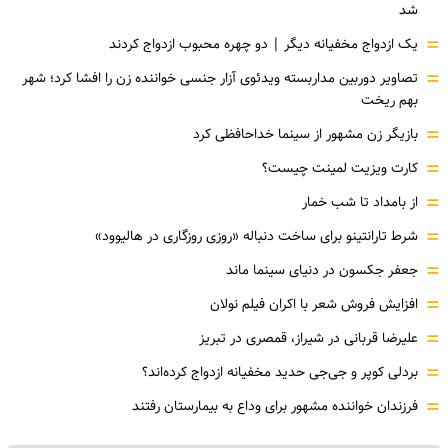
شد
=
یک ازدواج مخفیانه دیگر | دو چهره محبوب ازدواج کردند
=
تصاویر دوربین مداربسته ویدئوی آزار جنسی خواننده زن را افشا کرد؛ شهر
بهم ریخت
=
بازیگر زن مشهور از سینما خداحافظی کرد
=
کارت ویزیت لمینت چیست؟
=
از بامداد تا شب خمار
=
شرط تارانتینو برای ساخت دنباله «روزی روزگاری در هالیوود»
=
جعفر جکسون در دنیای سینما ماند
=
افزایش فروش شعر با اکران فیلم نولان
=
علیرضا قربانی در شیراز، قمصری در تبریز
=
بردلی کوپر و جی‌جی حدید مخفیانه ازدواج کرده‌اند؟
=
فرزندان خواننده مشهور برای وداع به بیمارستان رفتند