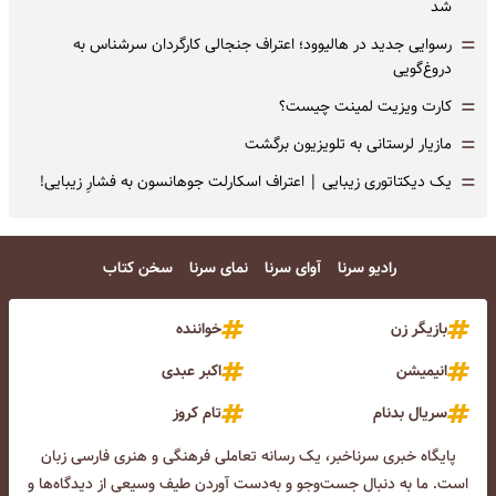
شد
=
رسوایی جدید در هالیوود؛ اعتراف جنجالی کارگردان سرشناس به
دروغ‌گویی
=
کارت ویزیت لمینت چیست؟
=
مازیار لرستانی به تلویزیون برگشت
=
یک دیکتاتوری زیبایی | اعتراف اسکارلت جوهانسون به فشارِ زیبایی!
رادیو سرنا
آوای سرنا
نمای سرنا
سخن کتاب
بازیگر زن
خواننده
انیمیشن
اکبر عبدی
سریال بدنام
تام کروز
پایگاه خبری سرناخبر، یک رسانه تعاملی فرهنگی و هنری فارسی زبان
است. ما به دنبال جست‌و‌جو و به‌دست آوردن طیف وسیعی از دیدگاه‌ها و