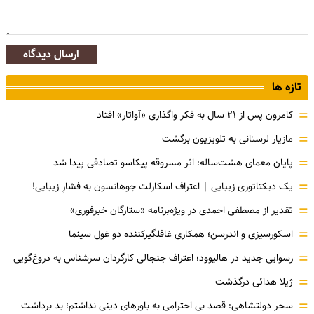
ارسال دیدگاه
تازه ها
=
کامرون پس از ۲۱ سال به فکر واگذاری «آواتار» افتاد
=
مازیار لرستانی به تلویزیون برگشت
=
پایان معمای هشت‌ساله: اثر مسروقه پیکاسو تصادفی پیدا شد
=
یک دیکتاتوری زیبایی | اعتراف اسکارلت جوهانسون به فشارِ زیبایی!
=
تقدیر از مصطفی احمدی در ویژه‌برنامه «ستارگان خبرفوری»
=
اسکورسیزی و اندرسن؛ همکاری غافلگیرکننده دو غول سینما
=
رسوایی جدید در هالیوود؛ اعتراف جنجالی کارگردان سرشناس به دروغ‌گویی
=
ژیلا هدائی درگذشت
=
سحر دولتشاهی: قصد بی احترامی به باورهای دینی نداشتم؛ بد برداشت