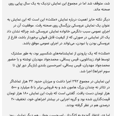
شد، متوقف شد اما در مجموع این نمایش نزدیک به یک سال پیاپی روی
صحنه ماند.
دیگر نکته حایز اهمیت درباره نمایش «مثلث» این است که این نمایش به
عنوان یک نمایش عروسکی بزرگسال روی صحنه رفت. موفقیت آن در
اجرای عمومی سبب دلگرمی خانواده نمایش عروسکی شد چراکه نشان داد
یک اثر نمایشی در صورتی که از کیفیت قابل قبولی برخوردار باشد، فارغ از
عروسکی بودن یا نبودن، می‌تواند در اجرای عمومی موفق باشد.
«مثلث» که یک پارودی از نمایشنامه‌های شکسپیر بود، به طور مشترک
توسط فواد ‌زیدانلویی، قیس ‌یساقی، محمدجواد ‌مهدیان نوشته و با حضور
محمدجواد ‌مهدیان، قیس ‌یساقی، امیرحسین ‌بلندی (بازیگر دور اول تا
سوم اجراها) اجرا شد.
این نمایش در مجموع ۲۹۲ اجرا داشت و میزبان حدود ۳۲ هزار تماشاگر
در تئاتر نه چندان بزرگ هامون شد و به فروشی برابر با ۵ میلیارد و ۵۰۰
هزار تومان دست یافت. گفتنی است که بلیت این نمایش ۱۸۰ هزار تومان
قیمت‌گذاری شده بود و گروه اجرایی در بیشتر اجراهای خود، تخفیف ۲۰
درصدی هم در نظر گرفته بودند.
اما «در انتظار گودو» به کارگردانی امیرحسین جوانی هم دیگر نمایشی بود