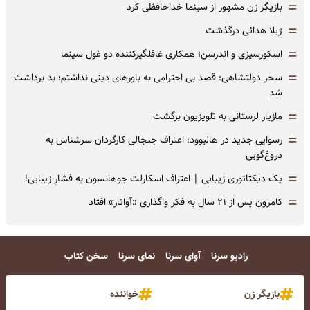
=
بازیگر زن مشهور از سینما خداحافظی کرد
=
ژیلا هدائی درگذشت
=
اسکورسیزی و اندرسن؛ همکاری غافلگیرکننده دو غول سینما
=
سحر دولتشاهی: قصد بی احترامی به باورهای دینی نداشتم؛ بد برداشت
شد
=
مازیار لرستانی به تلویزیون برگشت
=
رسوایی جدید در هالیوود؛ اعتراف جنجالی کارگردان سرشناس به
دروغ‌گویی
=
یک دیکتاتوری زیبایی | اعتراف اسکارلت جوهانسون به فشارِ زیبایی!
=
کامرون پس از ۲۱ سال به فکر واگذاری «آواتار» افتاد
رادیو سرنا
آوای سرنا
نمای سرنا
سخن کتاب
بازیگر زن
خواننده