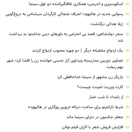
=
اسکورسیزی و اندرسن؛ همکاری غافلگیرکننده دو غول سینما
=
رسوایی جدید در هالیوود؛ اعتراف جنجالی کارگردان سرشناس به دروغ‌گویی
=
ژیلا هدائی درگذشت
=
سحر دولتشاهی: قصد بی احترامی به باورهای دینی نداشتم؛ بد برداشت
شد
=
یک ازدواج مخفیانه دیگر | دو چهره محبوب ازدواج کردند
=
تصاویر دوربین مداربسته ویدئوی آزار جنسی خواننده زن را افشا کرد؛ شهر
بهم ریخت
=
بازیگر زن مشهور از سینما خداحافظی کرد
=
کارت ویزیت لمینت چیست؟
=
از بامداد تا شب خمار
=
شرط تارانتینو برای ساخت دنباله «روزی روزگاری در هالیوود»
=
جعفر جکسون در دنیای سینما ماند
=
افزایش فروش شعر با اکران فیلم نولان