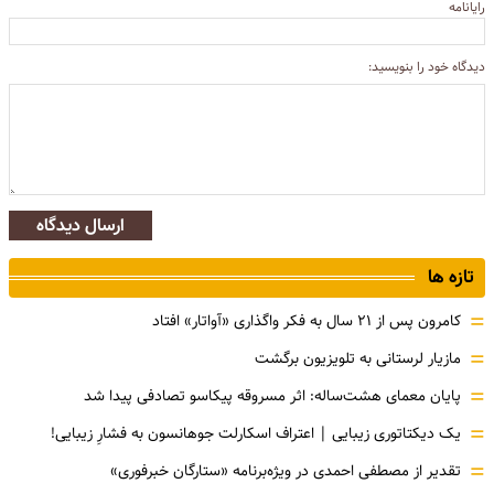
رایانامه
دیدگاه خود را بنویسید:
ارسال دیدگاه
تازه ها
=
کامرون پس از ۲۱ سال به فکر واگذاری «آواتار» افتاد
=
مازیار لرستانی به تلویزیون برگشت
=
پایان معمای هشت‌ساله: اثر مسروقه پیکاسو تصادفی پیدا شد
=
یک دیکتاتوری زیبایی | اعتراف اسکارلت جوهانسون به فشارِ زیبایی!
=
تقدیر از مصطفی احمدی در ویژه‌برنامه «ستارگان خبرفوری»