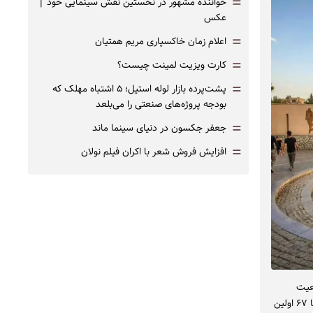
=
خواننده مشهور در نخستین نقش سینمایی خود |‌
عکس
=
اعلام زمان خاکسپاری مریم همتیان
=
کارت ویزیت لمینت چیست؟
=
پشت‌پرده بازار لوله استیل؛ ۵ اشتباه مهلک که
بودجه پروژه‌های صنعتی را می‌بلعد
=
جعفر جکسون در دنیای سینما ماند
=
افزایش فروش شعر با اکران فیلم نولان
ضعیت
برگزاری بیست و دومین دوره جشنواره بین‌المللی نمایش‌های آیینی و سنتی، گفت: ما سال ۶۶ یا ۶۷ اولین