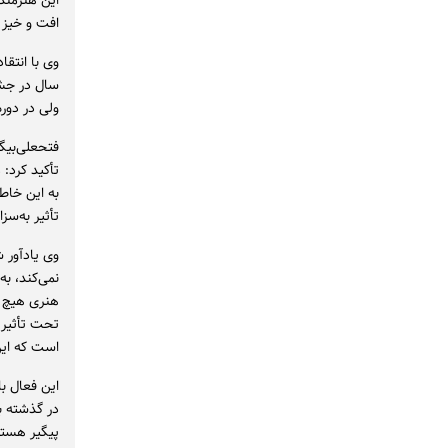
این هنرمند
افت و خیز 
وی با انتق
سال در جشن
ولی در دور
فتحعلی‌بیگ
تأکید کرد: 
تأثیر به‌س
وی یادآور ش
نمی‌کند، به
هنری هیچ پ
تحت تأثیر 
است که این
این فعال ب
در گذشته ب
پیگیر هستی