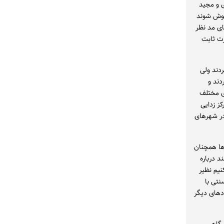
ی و مجید
اموش شوند
ای مد نظر
رت ثابت
دند ولی
دند و
ی مختلف
کز زدایی
در شهرهای
‌ها همچنان
د درباره
نیم نظیر
نتی با
ادهای دیگر