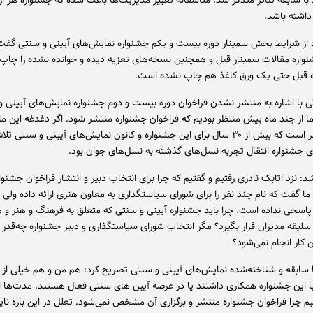
 با سابقه تئاتر متذکر شد: متأسفانه تغییر مدیریت‌ها باعث شده که جشنواره هر از
داشته باشد.
اد از شرایط بخش سمینار دوره بیست و یکم جشنواره نمایش‌های آیینی و سنتی گفت
واره مقالات سمینار قبل و همچنین نسخه‌های تعزیه دیده و خوانده نشده را چاپ 
ه قبل حتی یک ورق کاغذ هم چاپ نشده است.
ی با اشاره به منتشر نشدن فراخوان دوره بیست و دوم جشنواره نمایش‌های آیینی و
ما از چند ماه پیش منتظر بودیم که فراخوان جشنواره منتشر شود. اگر دغدغه این ماجر
به این خاطر است که بیش از ۳۰ سال برای این جشنواره و کانون نمایش‌های آیینی و سنتی
زای جشنواره انتقال تجربه نسل‌های گذشته به نسل‌های جوان بود.
د: نزد اتابک نادری رفتیم و گفتیم که چرا برای انتخاب دبیر و انتشار فراخوان جشنوار
 ما گفت که نام چند نفر را برای شورای سیاستگذاری به معاون هنری ارائه داده ولی 
اسخی نداده است. چرا باید جشنواره آیینی و سنتی که متعلق به فرهنگ و هنر و
سلیقه مدیران قرار بگیرد؟ مگر انتخاب شورای سیاستگذاری و دبیر جشنواره چه‌قد
 کار انجام نمی‌شود؟
ا سابقه و شناخته‌شده نمایش‌های آیینی و سنتی تصریح کرد: هم من و هم خیلی از 
ا این جشنواره همکاری داشتند یا در عرصه آیین های سنتی فعال هستند، مدت‌ها
م چرا فراخوان جشنواره منتشر و برگزاری آن مشخص نمی‌شود. تعلل در این باره نا