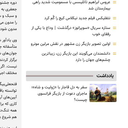
=
عروس ابراهیم تاتلیسس با مسمومیت شدید راهی
دوره جشنوار
بیمارستان شد
جعفری به ا
و سبک و سیا
=
نتفلیکس فیلم جدید نیکلاس کیج را گُم کرد
را مدون می‌
=
ستاره سریال «سوپرانوز» درگذشت | وداع با یکی از
مدون شود.
رفقای خوب
وی یادآور 
=
اولین تصویر بازیگر زن مشهور در نقش مرلین مونرو
متأسفانه جش
=
جوان‌های ش
دانشمندان می‌گویند این بازیگر زن، زیباترین
چشم‌های جهان را دارد
برگزار کردن
نیست. اگر 
مختلف اجرا
یادداشت
فتحعلی‌بیگی
سفر به دل قاجار با «ژولیت و شاه»؛
توانسته باق
ماجرای دعوت از ‌بازیگر فرانسوی
آیین‌های آن
چیست؟
کاری که برا
همه تنگ‌دست
هم شروع به 