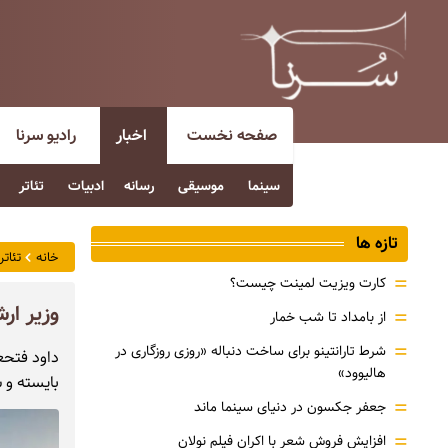
صفحه نخست
اخبار
رادیو سرنا
سینما
موسیقی
رسانه
ادبیات
تئاتر
تازه ها
خانه
تئاتر
=
کارت ویزیت لمینت چیست؟
وزیر ار
=
از بامداد تا شب خمار
=
شرط تارانتینو برای ساخت دنباله «روزی روزگاری در
داود فتحعل
هالیوود»
بایسته و ش
=
جعفر جکسون در دنیای سینما ماند
=
افزایش فروش شعر با اکران فیلم نولان