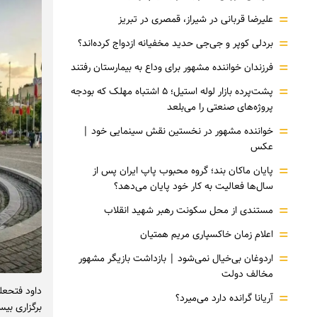
=
علیرضا قربانی در شیراز، قمصری در تبریز
=
بردلی کوپر و جی‌جی حدید مخفیانه ازدواج کرده‌اند؟
=
فرزندان خواننده مشهور برای وداع به بیمارستان رفتند
=
پشت‌پرده بازار لوله استیل؛ ۵ اشتباه مهلک که بودجه
پروژه‌های صنعتی را می‌بلعد
=
خواننده مشهور در نخستین نقش سینمایی خود |‌
عکس
=
پایان ماکان بند؛ گروه محبوب پاپ ایران پس از
سال‌ها فعالیت به کار خود پایان می‌دهد؟
=
مستندی از محل سکونت رهبر شهید انقلاب
=
اعلام زمان خاکسپاری مریم همتیان
=
اردوغان بی‌خیال نمی‌شود | بازداشت بازیگر مشهور
مخالف دولت
داود فتحعلی
=
آریانا گرانده دارد می‌میرد؟