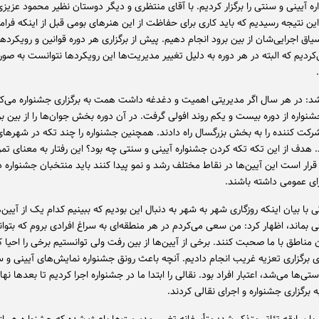
ه آیینی و سنتی را برگزار کردیم. با آقای منتظری و دیگر دوستان نظیر محمود عزیز
ین نتیجه رسیدیم که باید کاری برای حفاظت از این هنرهای بومی قبل از اینکه فر
ق اجرایی‌شان از بین برود انجام دهیم. پیش از برگزاری هر دوره قوانین و رویکرده
کردیم که البته در هر دوره به دلیل تغییر مدیریت‌ها این رویکردها نتوانست به صو
شد: در هر سال اگر مدیریتی اهمیت و دغدغه داشت همت به برگزاری جشنواره می‌کر
نواره از دوره بیست و یکم روند افولی گرفت. در آن دوره بخش جوان‌ها را از بین بر
رکت کننده را به بخش بزرگسال راه دادند. همچنین جشنواره را چند تکه در شهرها
د. هدف از این تکه تکه کردن جشنواره آیینی و سنتی چه بود؟ این رفتار به معنای تمر
قرار است این آیین‌ها در نقاط مختلف رشد و نمو پیدا کنند باید منتخبان جشنواره 
ی عمومی داشته باشند.
 با بیان اینکه روزگاری شهر به شهر به دنبال این بودیم که ببینیم کدام یک از آیین
ی بماند، اظهار کرد: من سعی می‌کردم در هر منطقه‌ای به سراغ افرادی بروم که بتوانن
 مناطق با ما صحبت کنند. برخی از آیین‌ها از بین رفت ولی توانستیم برخی را احیا ک
ی برگزاری تعزیه غریب انجام دادیم. آنچه باعث رونق جشنواره نمایش‌های آیینی و س
ی‌ها می‌شد، اعتبار افراد بود. نقالی را ابتدا ما در جشنواره اجرا کردیم تا بعدها نه
برگزاری جشنواره و اجرای نقالی کردند.