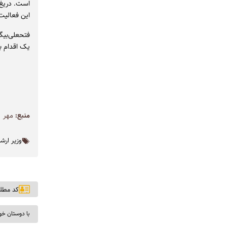
است. دریغ 
این فعالیت
فتحعلی‌بیگ
یک اقدام با
منبع:
مهر
وزیر ارشا
کد مطلب: ۳
با دوستان خو