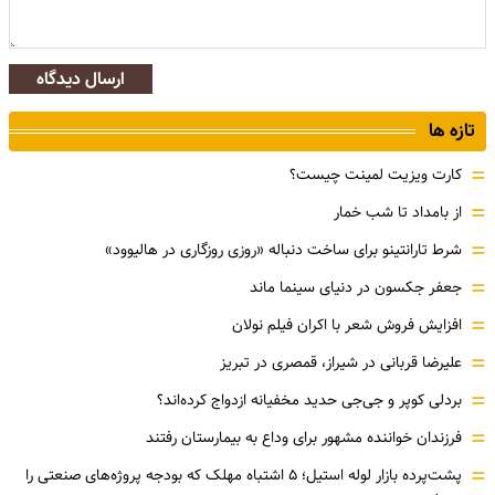
ارسال دیدگاه
تازه ها
=
کارت ویزیت لمینت چیست؟
=
از بامداد تا شب خمار
=
شرط تارانتینو برای ساخت دنباله «روزی روزگاری در هالیوود»
=
جعفر جکسون در دنیای سینما ماند
=
افزایش فروش شعر با اکران فیلم نولان
=
علیرضا قربانی در شیراز، قمصری در تبریز
=
بردلی کوپر و جی‌جی حدید مخفیانه ازدواج کرده‌اند؟
=
فرزندان خواننده مشهور برای وداع به بیمارستان رفتند
=
پشت‌پرده بازار لوله استیل؛ ۵ اشتباه مهلک که بودجه پروژه‌های صنعتی را