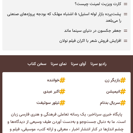
=
کارت ویزیت لمینت چیست؟
=
پشت‌پرده بازار لوله استیل؛ ۵ اشتباه مهلک که بودجه پروژه‌های صنعتی
را می‌بلعد
=
جعفر جکسون در دنیای سینما ماند
=
افزایش فروش شعر با اکران فیلم نولان
رادیو سرنا
آوای سرنا
نمای سرنا
سخن کتاب
بازیگر زن
خواننده
انیمیشن
اکبر عبدی
سریال بدنام
تیلور سوئیفت
پایگاه خبری سرناخبر، یک رسانه تعاملی فرهنگی و هنری فارسی زبان
است. ما به دنبال جست‌و‌جو و به‌دست آوردن طیف وسیعی از دیدگاه‌ها و
چشم انداز‌ها در کنار انتشار اخبار ، معرفی و ارائه کتب، موسیقی، فیلم و