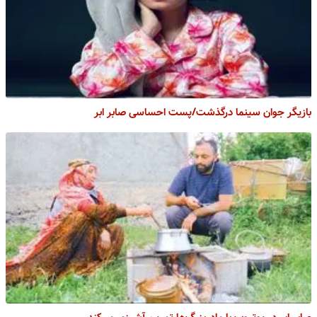
بازیگر جوان سینما درگذشت/پست احساسی صابر ابر