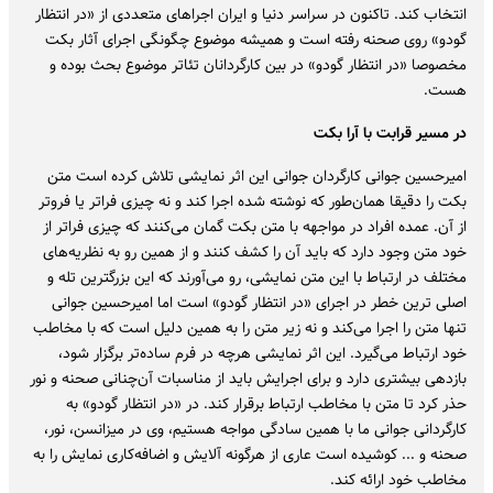
انتخاب کند. تاکنون در سراسر دنیا و ایران اجراهای متعددی از «در انتظار
گودو» روی صحنه رفته است و همیشه موضوع چگونگی اجرای آثار بکت
مخصوصا «در انتظار گودو» در بین کارگردانان تئاتر موضوع بحث بوده و
هست.
در مسیر قرابت با آرا بکت
امیرحسین جوانی کارگردان جوانی این اثر نمایشی تلاش کرده است متن
بکت را دقیقا همان‌طور که نوشته شده اجرا کند و نه چیزی فراتر یا فروتر
از آن. عمده افراد در مواجهه با متن بکت گمان می‌کنند که چیزی فراتر از
خود متن وجود دارد که باید آن را کشف کنند و از همین رو به نظریه‌های
مختلف در ارتباط با این متن نمایشی، رو می‌آورند که این بزرگترین تله‌ و
اصلی ترین خطر در اجرای «در انتظار گودو» است اما امیرحسین جوانی
تنها متن را اجرا می‌کند و نه زیر متن را به همین دلیل است که با مخاطب
خود ارتباط می‌گیرد. این اثر نمایشی هرچه در فرم ساده‌تر برگزار شود،
بازدهی بیشتری دارد و برای اجرایش باید از مناسبات آن‌چنانی صحنه و نور
حذر کرد تا متن با مخاطب ارتباط برقرار کند. در «در انتظار گودو» به
کارگردانی جوانی ما با همین سادگی مواجه هستیم، وی در میزانسن، نور،
صحنه و ... کوشیده است عاری از هرگونه آلایش و اضافه‌کاری نمایش را به
مخاطب خود ارائه کند.