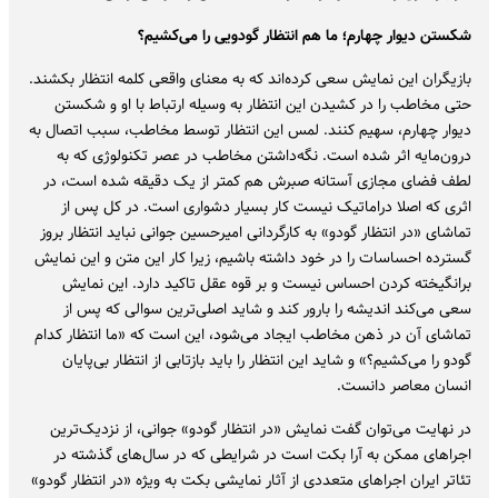
شکستن دیوار چهارم؛ ما هم انتظار گودویی را می‌کشیم؟
بازیگران این نمایش سعی کرده‌اند که به معنای واقعی کلمه انتظار بکشند.
حتی مخاطب را در کشیدن این انتظار به وسیله ارتباط با او و شکستن
دیوار چهارم، سهیم کنند. لمس این انتظار توسط مخاطب، سبب اتصال به
درون‌مایه اثر شده است. نگه‌داشتن مخاطب در عصر تکنولوژی که به
لطف فضای مجازی آستانه صبرش هم کمتر از یک دقیقه شده است، در
اثری که اصلا دراماتیک نیست کار بسیار دشواری است. در کل پس از
تماشای «در انتظار گودو» به کارگردانی امیرحسین جوانی نباید انتظار بروز
گسترده احساسات را در خود داشته باشیم، زیرا کار این متن و این نمایش
برانگیخته کردن احساس نیست و بر قوه عقل تاکید دارد. این نمایش
سعی می‌کند اندیشه را بارور کند و شاید اصلی‌ترین سوالی که پس از
تماشای آن در ذهن مخاطب ایجاد می‌شود، این است که «ما انتظار کدام
گودو را می‌کشیم؟» و شاید این انتظار را باید بازتابی از انتظار بی‌پایان
انسان معاصر دانست.
در نهایت می‌توان گفت نمایش «در انتظار گودو» جوانی، از نزدیک‌ترین
اجراهای ممکن به آرا بکت است در شرایطی که در سال‌های گذشته در
تئاتر ایران اجراهای متعددی از آثار نمایشی بکت به ویژه «در انتظار گودو»