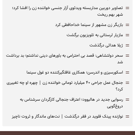
=
تصاویر دوربین مداربسته ویدئوی آزار جنسی خواننده زن را افشا کرد؛
شهر بهم ریخت
=
بازیگر زن مشهور از سینما خداحافظی کرد
=
مازیار لرستانی به تلویزیون برگشت
=
ژیلا هدائی درگذشت
=
سحر دولتشاهی: قصد بی احترامی به باورهای دینی نداشتم؛ بد برداشت
شد
=
اسکورسیزی و اندرسن؛ همکاری غافلگیرکننده دو غول سینما
=
جنجال عمل جراحی ۴۰ میلیارد تومانی خواننده زن | چهره او چه تغییری
کرد؟
=
رسوایی جدید در هالیوود؛ اعتراف جنجالی کارگردان سرشناس به
دروغ‌گویی
=
نوازنده پینک فلوید در فقر درگذشت | نت‌های ماندگار و ثروت ناچیز