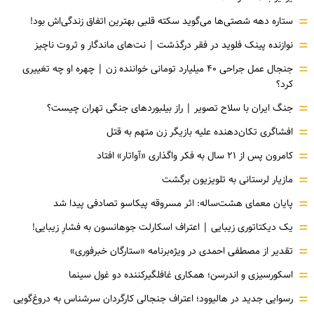
=
ستاره دهه شصتی‌ها می‌گوید سکته قلبی بهترین اتفاق زندگی‌اش بود!
=
نوازنده پینک فلوید در فقر درگذشت | نت‌های ماندگار و ثروت ناچیز
=
جنجال عمل جراحی ۴۰ میلیارد تومانی خواننده زن | چهره او چه تغییری
کرد؟
=
جنگ ایران با سلاح تصویر | راز بیلبوردهای جنگی تهران چیست؟
=
افشاگری‌ تکان‌دهنده علیه بازیگر زن متهم به قتل
=
کامرون پس از ۲۱ سال به فکر واگذاری «آواتار» افتاد
=
مازیار لرستانی به تلویزیون برگشت
=
پایان معمای هشت‌ساله: اثر مسروقه پیکاسو تصادفی پیدا شد
=
یک دیکتاتوری زیبایی | اعتراف اسکارلت جوهانسون به فشارِ زیبایی!
=
تقدیر از مصطفی احمدی در ویژه‌برنامه «ستارگان خبرفوری»
=
اسکورسیزی و اندرسن؛ همکاری غافلگیرکننده دو غول سینما
=
رسوایی جدید در هالیوود؛ اعتراف جنجالی کارگردان سرشناس به دروغ‌گویی