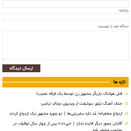
رایانامه
دیدگاه خود را بنویسید:
ارسال دیدگاه
تازه ها
=
قتل هولناک بازیگر مشهور زن توسط یک فرقه عجیب!
=
حذف آهنگ تیلور سوئیفت از ویدیوی دونالد ترامپ
=
ازدواج مخفیانه؛ مُد تازه سلبریتی‌ها | دو چهره مشهور ترک ازدواج کردند
=
آقایان مجوز دیگر فایده ندارد | «بی‌داد» پس از چهار سال توقیف، در
یوتیوب منتشر شد