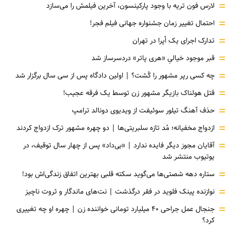
=
لارس فون تریه با وجود پارکینسون، آخرین فیلمش را می‌سازد
=
احتمال تغییر زمان جشنواره جهانی فیلم فجر!
=
تدارک اجرای یک اُپرا در تهران
=
قبر موجود خیالیِ «هری پاتر» دردسرساز شد
=
چه کسی رپر مشهور را کُشت؟ | اولین دادگاه پس از سی سال برگزار شد
=
قتل هولناک بازیگر مشهور زن توسط یک فرقه عجیب!
=
حذف آهنگ تیلور سوئیفت از ویدیوی دونالد ترامپ
=
ازدواج مخفیانه؛ مُد تازه سلبریتی‌ها | دو چهره مشهور ترک ازدواج کردند
=
آقایان مجوز دیگر فایده ندارد | «بی‌داد» پس از چهار سال توقیف، در
یوتیوب منتشر شد
=
ستاره دهه شصتی‌ها می‌گوید سکته قلبی بهترین اتفاق زندگی‌اش بود!
=
نوازنده پینک فلوید در فقر درگذشت | نت‌های ماندگار و ثروت ناچیز
=
جنجال عمل جراحی ۴۰ میلیارد تومانی خواننده زن | چهره او چه تغییری
کرد؟