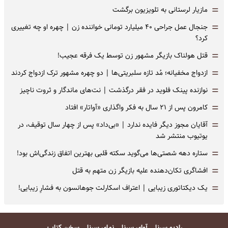
=
مازیار لرستانی به تلویزیون برگشت
=
جنجال عمل جراحی ۴۰ میلیارد تومانی خواننده زن | چهره او چه تغییری
کرد؟
=
قتل هولناک بازیگر مشهور زن توسط یک فرقه عجیب!
=
ازدواج مخفیانه؛ مُد تازه سلبریتی‌ها | دو چهره مشهور ترک ازدواج کردند
=
نوازنده پینک فلوید در فقر درگذشت | نت‌های ماندگار و ثروت ناچیز
=
کامرون پس از ۲۱ سال به فکر واگذاری «آواتار» افتاد
=
آقایان مجوز دیگر فایده ندارد | «بی‌داد» پس از چهار سال توقیف، در
یوتیوب منتشر شد
=
ستاره دهه شصتی‌ها می‌گوید سکته قلبی بهترین اتفاق زندگی‌اش بود!
=
افشاگری‌ تکان‌دهنده علیه بازیگر زن متهم به قتل
=
یک دیکتاتوری زیبایی | اعتراف اسکارلت جوهانسون به فشارِ زیبایی!
رادیو سرنا
آوای سرنا
نمای سرنا
سخن کتاب