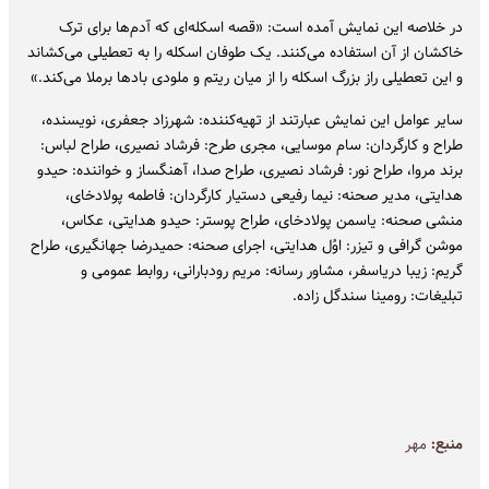
در خلاصه این نمایش آمده است: «قصه اسکله‌ای که آدم‌ها برای ترک
خاکشان از آن استفاده می‌کنند. یک طوفان اسکله را به تعطیلی می‌کشاند
و این تعطیلی راز بزرگ اسکله را از میان ریتم و ملودی بادها برملا می‌کند.»
سایر عوامل این نمایش عبارتند از تهیه‌کننده: شهرزاد جعفری، نویسنده،
طراح و کارگردان: سام موسایی، مجری طرح: فرشاد نصیری، طراح لباس:
برند مروا، طراح نور: فرشاد نصیری، طراح صدا، آهنگساز و خواننده: حیدو
هدایتی، مدیر صحنه: نیما رفیعی دستیار کارگردان: فاطمه پولادخای،
منشی صحنه: یاسمن پولادخای، طراح پوستر: حیدو هدایتی، عکاس،
موشن گرافی و تیزر: اوُل هدایتی، اجرای صحنه: حمیدرضا جهانگیری، طراح
گریم: زیبا دریاسفر، مشاور رسانه: مریم رودبارانی، روابط عمومی و
تبلیغات: رومینا سندگل زاده.
منبع:
مهر