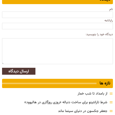
نام
رایانامه
دیدگاه خود را بنویسید:
ارسال دیدگاه
تازه ها
=
از بامداد تا شب خمار
=
شرط تارانتینو برای ساخت دنباله «روزی روزگاری در هالیوود»
=
جعفر جکسون در دنیای سینما ماند