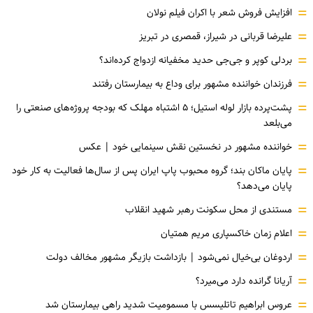
=
افزایش فروش شعر با اکران فیلم نولان
=
علیرضا قربانی در شیراز، قمصری در تبریز
=
بردلی کوپر و جی‌جی حدید مخفیانه ازدواج کرده‌اند؟
=
فرزندان خواننده مشهور برای وداع به بیمارستان رفتند
=
پشت‌پرده بازار لوله استیل؛ ۵ اشتباه مهلک که بودجه پروژه‌های صنعتی را
می‌بلعد
=
خواننده مشهور در نخستین نقش سینمایی خود |‌ عکس
=
پایان ماکان بند؛ گروه محبوب پاپ ایران پس از سال‌ها فعالیت به کار خود
پایان می‌دهد؟
=
مستندی از محل سکونت رهبر شهید انقلاب
=
اعلام زمان خاکسپاری مریم همتیان
=
اردوغان بی‌خیال نمی‌شود | بازداشت بازیگر مشهور مخالف دولت
=
آریانا گرانده دارد می‌میرد؟
=
عروس ابراهیم تاتلیسس با مسمومیت شدید راهی بیمارستان شد