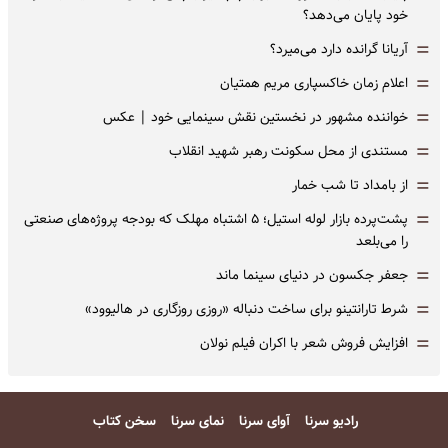
خود پایان می‌دهد؟
=
آریانا گرانده دارد می‌میرد؟
=
اعلام زمان خاکسپاری مریم همتیان
=
خواننده مشهور در نخستین نقش سینمایی خود |‌ عکس
=
مستندی از محل سکونت رهبر شهید انقلاب
=
از بامداد تا شب خمار
=
پشت‌پرده بازار لوله استیل؛ ۵ اشتباه مهلک که بودجه پروژه‌های صنعتی
را می‌بلعد
=
جعفر جکسون در دنیای سینما ماند
=
شرط تارانتینو برای ساخت دنباله «روزی روزگاری در هالیوود»
=
افزایش فروش شعر با اکران فیلم نولان
رادیو سرنا
آوای سرنا
نمای سرنا
سخن کتاب