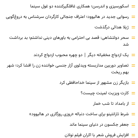
=
اسکورسیزی و اندرسن؛ همکاری غافلگیرکننده دو غول سینما
=
رسوایی جدید در هالیوود؛ اعتراف جنجالی کارگردان سرشناس به دروغ‌گویی
=
ژیلا هدائی درگذشت
=
سحر دولتشاهی: قصد بی احترامی به باورهای دینی نداشتم؛ بد برداشت
شد
=
یک ازدواج مخفیانه دیگر | دو چهره محبوب ازدواج کردند
=
تصاویر دوربین مداربسته ویدئوی آزار جنسی خواننده زن را افشا کرد؛ شهر
بهم ریخت
=
بازیگر زن مشهور از سینما خداحافظی کرد
=
کارت ویزیت لمینت چیست؟
=
از بامداد تا شب خمار
=
شرط تارانتینو برای ساخت دنباله «روزی روزگاری در هالیوود»
=
جعفر جکسون در دنیای سینما ماند
=
افزایش فروش شعر با اکران فیلم نولان