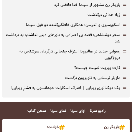
=
بازیگر زن مشهور از سینما خداحافظی کرد
=
ژیلا هدائی درگذشت
=
اسکورسیزی و اندرسن؛ همکاری غافلگیرکننده دو غول سینما
=
سحر دولتشاهی: قصد بی احترامی به باورهای دینی نداشتم؛ بد برداشت
شد
=
رسوایی جدید در هالیوود؛ اعتراف جنجالی کارگردان سرشناس به
دروغ‌گویی
=
کارت ویزیت لمینت چیست؟
=
مازیار لرستانی به تلویزیون برگشت
=
یک دیکتاتوری زیبایی | اعتراف اسکارلت جوهانسون به فشارِ زیبایی!
رادیو سرنا
آوای سرنا
نمای سرنا
سخن کتاب
بازیگر زن
خواننده