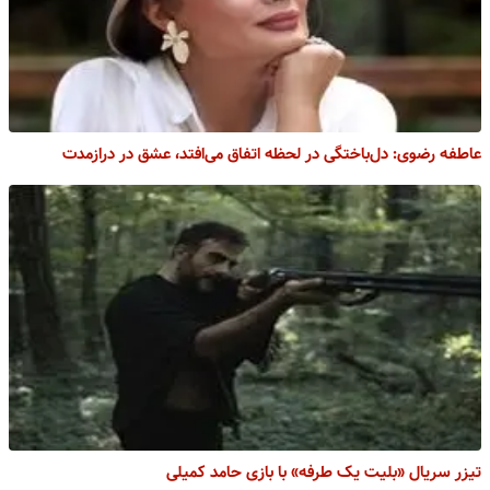
عاطفه رضوی: دل‌باختگی در لحظه اتفاق می‌افتد، عشق در درازمدت
تیزر سریال «بلیت یک طرفه» با بازی حامد کمیلی