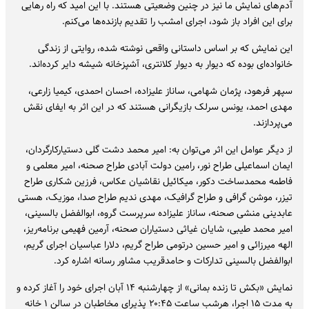
آدم‌های نمایش ما نیز در چنین وضعیتی هستند. با این امید که راه رهایی
برای این افراد باز شود، اجرای امشب را تقدیم بازنده‌ها می‌کنم.
این نمایش که بر اساس داستانی واقعی نوشته شده، روایتی از زندگی
خانواده‌ای بوده که دیوار به دیوار کلانتری، آشپزخانه شیشه دایر کرده‌اند.
سپهر فرهود، پژمان شهامی، ساناز علیزاده، احسان احمدی، کیمیا زارعی،
مهدی احمد، یونس سرلک بازیگرانی هستند که در این اثر به ایفای نقش
می‌پردازند.
از دیگر عوامل این اثر می‌توان به: امیر محمد دشت گلی دستیارکارگردان،
ایمان اسماعیلی طراح نور، رامین دولت آبادی طراح صحنه، امیر معلمی و
فاطمه محمدساخت دکور، میکائیل نقاشیان عکاس، فرزین شکاری طراح
تیزر، موشن گرافی و طراح گرافیک، مهدی ندیم طراح صدا، موزیک، هستی
عابدینی منشی صحنه، ساناز علیزاده سرپرست گروه، ابوالفضل بالسینی،
امیر محمد طیبی، شایان غیاثی دستیاران صحنه، آرمین فهیمی برنامه‌ریز،
الهه میرزائی و امیر حسین درتومی طراح گریم، دلارا عباسیان اجرای گریم،
ابوالفضل بالسینی تدارکات و حامدقریب مشاور رسانه اشاره کرد.
نمایش «بکش تا زنده بمانی» از چهارشنبه ۱۴ آبان اجرای خود را آغاز کرده و
به مدت ۱۵ اجرا، هرشب ساعت ۲۰:۴۵ پذیرای مخاطبان در سالن ۱ خانه