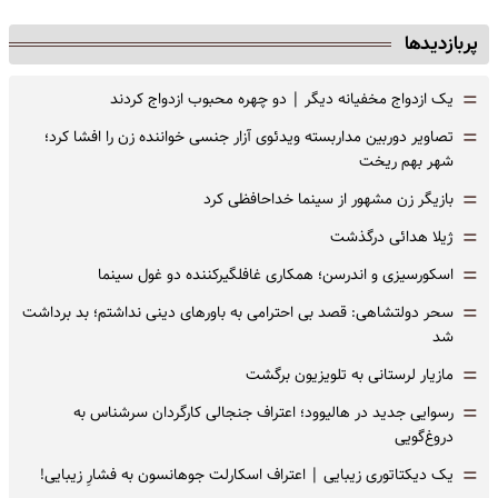
پربازدیدها
=
یک ازدواج مخفیانه دیگر | دو چهره محبوب ازدواج کردند
=
تصاویر دوربین مداربسته ویدئوی آزار جنسی خواننده زن را افشا کرد؛
شهر بهم ریخت
=
بازیگر زن مشهور از سینما خداحافظی کرد
=
ژیلا هدائی درگذشت
=
اسکورسیزی و اندرسن؛ همکاری غافلگیرکننده دو غول سینما
=
سحر دولتشاهی: قصد بی احترامی به باورهای دینی نداشتم؛ بد برداشت
شد
=
مازیار لرستانی به تلویزیون برگشت
=
رسوایی جدید در هالیوود؛ اعتراف جنجالی کارگردان سرشناس به
دروغ‌گویی
=
یک دیکتاتوری زیبایی | اعتراف اسکارلت جوهانسون به فشارِ زیبایی!