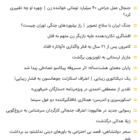
=
جنجال عمل جراحی ۴۰ میلیارد تومانی خواننده زن | چهره او چه تغییری
کرد؟
=
جنگ ایران با سلاح تصویر | راز بیلبوردهای جنگی تهران چیست؟
=
افشاگری‌ تکان‌دهنده علیه بازیگر زن متهم به قتل
=
کامرون پس از ۲۱ سال به فکر واگذاری «آواتار» افتاد
=
مازیار لرستانی به تلویزیون برگشت
=
پایان معمای هشت‌ساله: اثر مسروقه پیکاسو تصادفی پیدا شد
=
یک دیکتاتوری زیبایی | اعتراف اسکارلت جوهانسون به فشارِ زیبایی!
=
تقدیر از مصطفی احمدی در ویژه‌برنامه «ستارگان خبرفوری»
=
اسکورسیزی و اندرسن؛ همکاری غافلگیرکننده دو غول سینما
=
رسوایی جدید در هالیوود؛ اعتراف جنجالی کارگردان سرشناس به دروغ‌گویی
=
ژیلا هدائی درگذشت
=
سحر دولتشاهی: قصد بی احترامی به باورهای دینی نداشتم؛ بد برداشت
شد