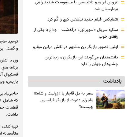
=
عروس ابراهیم تاتلیسس با مسمومیت شدید راهی
بیمارستان شد
=
نتفلیکس فیلم جدید نیکلاس کیج را گُم کرد
=
ستاره سریال «سوپرانوز» درگذشت | وداع با یکی از
رفقای خوب
=
اولین تصویر بازیگر زن مشهور در نقش مرلین مونرو
و گفت: این 
=
دانشمندان می‌گویند این بازیگر زن، زیباترین
چشم‌های جهان را دارد
برنامه‌های 
فستیوال آلم
یادداشت
پاریس، وین، پرا
سفر به دل قاجار با «ژولیت و شاه»؛
حاجی‌بابای
ماجرای دعوت از ‌بازیگر فرانسوی
چیست؟
قطعات حماس
داشت.
تهیه‌کننده
متأسفانه ا