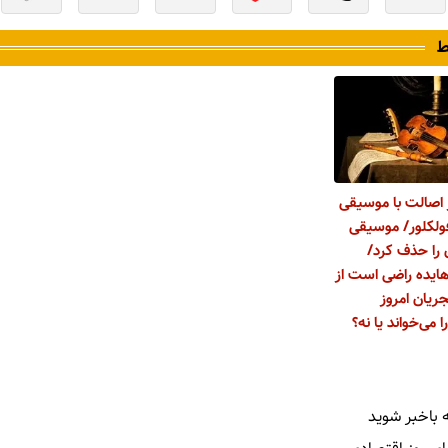
ط
 اصالت با موسیقی
فولکلور/ موسیقی
 را حذف کرد/
 هایده راضی است از
ریان امروز
 می‌خواند یا نه؟
 باخبر شوید