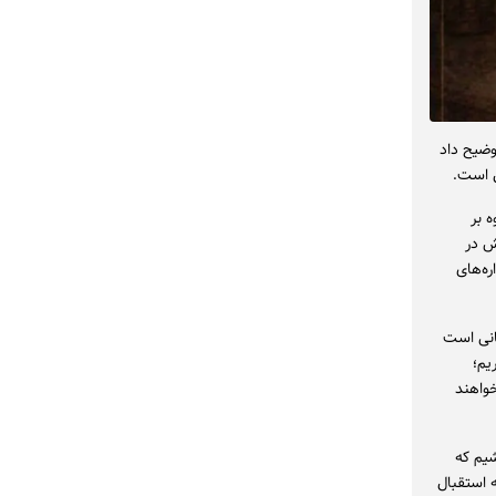
یه‌کننده آن ، درباره اجرای ۱۳ دی ماه توضیح داد
ل است.
 و علاوه بر
ش در
ره‌های
انی است
اریم؛
واهند
شیم که
 استقبال