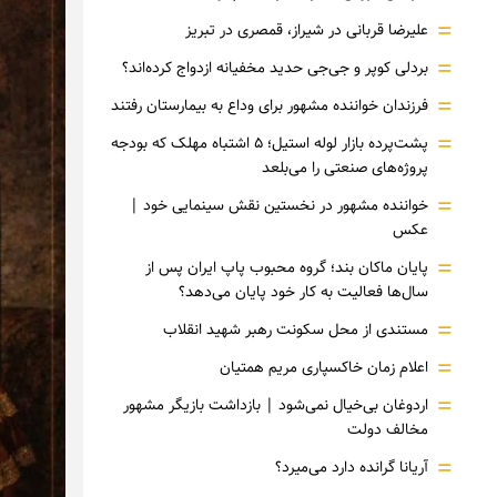
=
علیرضا قربانی در شیراز، قمصری در تبریز
=
بردلی کوپر و جی‌جی حدید مخفیانه ازدواج کرده‌اند؟
=
فرزندان خواننده مشهور برای وداع به بیمارستان رفتند
=
پشت‌پرده بازار لوله استیل؛ ۵ اشتباه مهلک که بودجه
پروژه‌های صنعتی را می‌بلعد
=
خواننده مشهور در نخستین نقش سینمایی خود |‌
عکس
=
پایان ماکان بند؛ گروه محبوب پاپ ایران پس از
سال‌ها فعالیت به کار خود پایان می‌دهد؟
=
مستندی از محل سکونت رهبر شهید انقلاب
=
اعلام زمان خاکسپاری مریم همتیان
=
اردوغان بی‌خیال نمی‌شود | بازداشت بازیگر مشهور
مخالف دولت
=
آریانا گرانده دارد می‌میرد؟