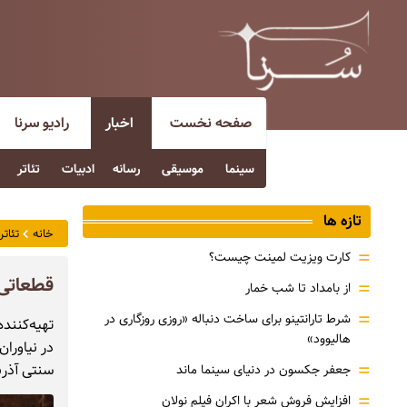
صفحه نخست
اخبار
رادیو سرنا
سینما
موسیقی
رسانه
ادبیات
تئاتر
تازه ها
خانه
تئاتر
=
کارت ویزیت لمینت چیست؟
قطعاتی 
=
از بامداد تا شب خمار
=
شرط تارانتینو برای ساخت دنباله «روزی روزگاری در
تهیه‌کننده
هالیوود»
=
سنتی آذرب
جعفر جکسون در دنیای سینما ماند
=
افزایش فروش شعر با اکران فیلم نولان