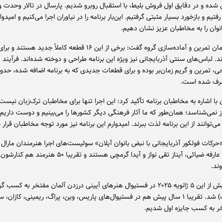
شده و در دقایق اول فروش بلیط، با استقبال روبرو شدیم. پارسال در تالار وحدت و 
یم و بازخورد بسیار مثبتی گرفتیم. این‌بار برنامه را در نیاوران اجرا می‌کنیم و امیدوا
نوان را به مخاطبان عزیز نشان دهیم.
وی درباره زمان تمرین و آماده‌سازی گروه گفت: برخی از این ۱۶ قطعه کاملاً جدید 
د. لباس‌های سنتی آذربایجانی نیز ویژه این برنامه طراحی و دوخته شده‌اند. فرآیند ت
صرف شده است.
 با اشاره به مخاطبان برنامه تأکید کرد: این اجرا تنها برای مخاطبان ترک‌زبان نیست.
 نمی‌شناسد؛ همان‌طور که ما آثار فرهنگی دیگر کشورها را می‌بینیم و دوست داریم
ی‌توانند از این برنامه لذت ببرند. امیدوارم این برنامه نیز مورد توجه مخاطبان قرار ب
حرکات فولکور آذربایجانی با نبض بانوان آیلان» سولیست‌های اجرا هنرمندان مارال
لیلا رضایی، عارفه ضیائی، آیناز تقی نواز و آیدا گرمچی هستند و تقریبا ۵۰ هنرمند
ند.
این گروه پیش از این ۵ ژانویه ۲۰۲۵ در فستیوال هنرهای آیینی درزدن آلمان مفتخر به 
(جایزه بزرگ) شد. تقریبا ۱ سال پیش هم در فستیوال‌های پاریس، وین، پراگ، ریمینی، کازان
تخر به کسب جایزه اول شدیم.