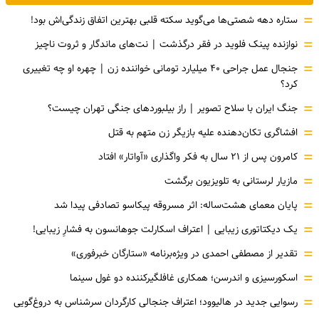
=
ستاره دهه شصتی‌ها می‌گوید سکته قلبی بهترین اتفاق زندگی‌اش بود!
=
نوازنده پینک فلوید در فقر درگذشت | نت‌های ماندگار و ثروت ناچیز
=
جنجال عمل جراحی ۴۰ میلیارد تومانی خواننده زن | چهره او چه تغییری
کرد؟
=
جنگ ایران با سلاح تصویر | راز بیلبوردهای جنگی تهران چیست؟
=
افشاگری‌ تکان‌دهنده علیه بازیگر زن متهم به قتل
=
کامرون پس از ۲۱ سال به فکر واگذاری «آواتار» افتاد
=
مازیار لرستانی به تلویزیون برگشت
=
پایان معمای هشت‌ساله: اثر مسروقه پیکاسو تصادفی پیدا شد
=
یک دیکتاتوری زیبایی | اعتراف اسکارلت جوهانسون به فشارِ زیبایی!
=
تقدیر از مصطفی احمدی در ویژه‌برنامه «ستارگان خبرفوری»
=
اسکورسیزی و اندرسن؛ همکاری غافلگیرکننده دو غول سینما
=
رسوایی جدید در هالیوود؛ اعتراف جنجالی کارگردان سرشناس به دروغ‌گویی