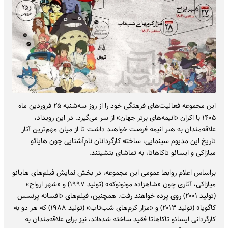
این مجموعه فعالیت‌های فرهنگی خود را از روز سه‌شنبه ۲۵ فروردین ماه
۱۴۰۵ با اکران «انیمه‌های برتر جهان» از سر می‌گیرد. در این رویداد،
علاقه‌مندان به هنر انیمه فرصت خواهند داشت تا از میان مهم‌ترین آثار
تاریخ این مدیوم سینمایی، ساخته کارگردانان نام‌آشنایی چون هایائو
میازاکی و ایسائو تاکاهاتا، به تماشای بنشینند.
‌براساس اعلام روابط عمومی این مجموعه، در بخش نمایش فیلم‌های هایائو
میازاکی، آثاری چون «شاهزاده مونونوکه» (تولید ۱۹۹۷) و «شهر ارواح»
(تولید ۲۰۰۱) روی پرده خواهند رفت. همچنین، فیلم‌های «افسانه پرنسس
کاگویا» (تولید ۲۰۱۳) و «مزار کرم‌های شب‌تاب» (تولید ۱۹۸۸) که هر دو به
کارگردانی ایسائو تاکاهاتا فقید ساخته شده‌اند، نیز برای علاقه‌مندان به