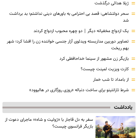
=
ژیلا هدائی درگذشت
=
سحر دولتشاهی: قصد بی احترامی به باورهای دینی نداشتم؛ بد برداشت
شد
=
یک ازدواج مخفیانه دیگر | دو چهره محبوب ازدواج کردند
=
تصاویر دوربین مداربسته ویدئوی آزار جنسی خواننده زن را افشا کرد؛ شهر
بهم ریخت
=
بازیگر زن مشهور از سینما خداحافظی کرد
=
کارت ویزیت لمینت چیست؟
=
از بامداد تا شب خمار
=
شرط تارانتینو برای ساخت دنباله «روزی روزگاری در هالیوود»
یادداشت
سفر به دل قاجار با «ژولیت و شاه»؛ ماجرای دعوت از
‌بازیگر فرانسوی چیست؟