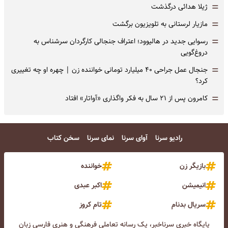
=
ژیلا هدائی درگذشت
=
مازیار لرستانی به تلویزیون برگشت
=
رسوایی جدید در هالیوود؛ اعتراف جنجالی کارگردان سرشناس به
دروغ‌گویی
=
جنجال عمل جراحی ۴۰ میلیارد تومانی خواننده زن | چهره او چه تغییری
کرد؟
=
کامرون پس از ۲۱ سال به فکر واگذاری «آواتار» افتاد
رادیو سرنا
آوای سرنا
نمای سرنا
سخن کتاب
بازیگر زن
خواننده
انیمیشن
اکبر عبدی
سریال بدنام
تام کروز
پایگاه خبری سرناخبر، یک رسانه تعاملی فرهنگی و هنری فارسی زبان