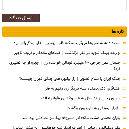
ارسال دیدگاه
تازه ها
=
ستاره دهه شصتی‌ها می‌گوید سکته قلبی بهترین اتفاق زندگی‌اش بود!
=
نوازنده پینک فلوید در فقر درگذشت | نت‌های ماندگار و ثروت ناچیز
=
جنجال عمل جراحی ۴۰ میلیارد تومانی خواننده زن | چهره او چه تغییری
کرد؟
=
جنگ ایران با سلاح تصویر | راز بیلبوردهای جنگی تهران چیست؟
=
افشاگری‌ تکان‌دهنده علیه بازیگر زن متهم به قتل
=
کامرون پس از ۲۱ سال به فکر واگذاری «آواتار» افتاد
=
مازیار لرستانی به تلویزیون برگشت
=
پایان معمای هشت‌ساله: اثر مسروقه پیکاسو تصادفی پیدا شد
=
یک دیکتاتوری زیبایی | اعتراف اسکارلت جوهانسون به فشارِ زیبایی!