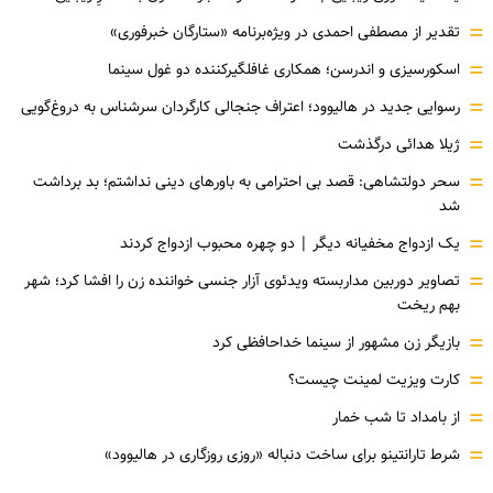
=
تقدیر از مصطفی احمدی در ویژه‌برنامه «ستارگان خبرفوری»
=
اسکورسیزی و اندرسن؛ همکاری غافلگیرکننده دو غول سینما
=
رسوایی جدید در هالیوود؛ اعتراف جنجالی کارگردان سرشناس به دروغ‌گویی
=
ژیلا هدائی درگذشت
=
سحر دولتشاهی: قصد بی احترامی به باورهای دینی نداشتم؛ بد برداشت
شد
=
یک ازدواج مخفیانه دیگر | دو چهره محبوب ازدواج کردند
=
تصاویر دوربین مداربسته ویدئوی آزار جنسی خواننده زن را افشا کرد؛ شهر
بهم ریخت
=
بازیگر زن مشهور از سینما خداحافظی کرد
=
کارت ویزیت لمینت چیست؟
=
از بامداد تا شب خمار
=
شرط تارانتینو برای ساخت دنباله «روزی روزگاری در هالیوود»