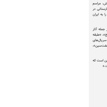
هم اردیبهشت ۱۴۰۲، در روز تولدش، مراسم
رستانی در
رش را به ایران
جمله آثار
خ»، «طبقه
ریال‌های
هفت‌سین»،
ین است که
.»