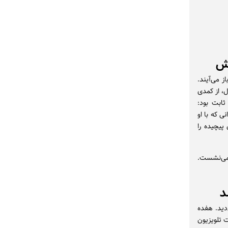
قش
 می‌آیند.
ل، از کمدی
ثابت بود:
ی که با او
پیچیده را
 می‌نشست.
د
‌دید. هفده
 تلویزیون