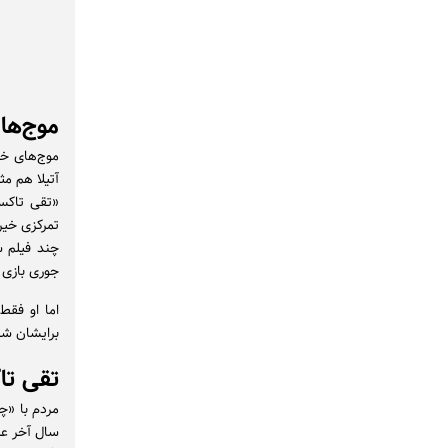
موج‌ها 
موج‌های خل
آتیلا هم مث
«تقی تاکسی
تمرکزی خیره
چند فیلم س
جوری بازی 
اما او فقط
برایشان شر
تقی تا
مردم با «چا
سال آخر عم