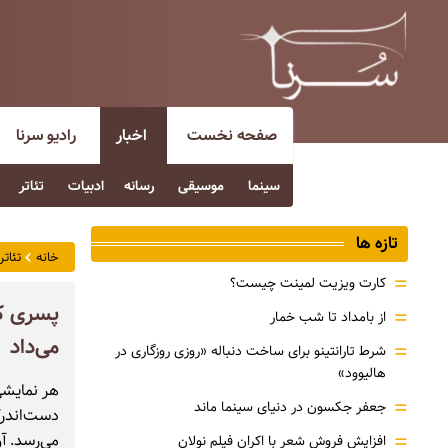
صفحه نخست
اخبار
رادیو سرنا
سینما
موسیقی
رسانه
ادبیات
تئاتر
تازه ها
خانه
تئاتر
=
کارت ویزیت لمینت چیست؟
پسری که
=
از بامداد تا شب خمار
می‌داد
=
شرط تارانتینو برای ساخت دنباله «روزی روزگاری در
هالیوود»
هر نمایشی
=
جعفر جکسون در دنیای سینما ماند
دست‌اندرکا
=
می‌رسد. آ
افزایش فروش شعر با اکران فیلم نولان