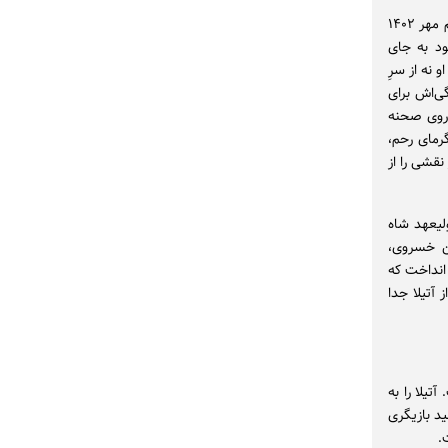
دهم اردیبهشت، زادروز آتیلا پسیانی است؛ هنرمندی که اگر بود، ۶۸ ساله می‌شد. اما چهاردهم مهر ۱۴۰۲
د به جای
 نه از سرِ
ی‌اش برای
روی صحنه
گرمای رحم،
قشی را از
لیعهد شاه
ین خسروی،
انداخت که
آتیلا جدا
تیلا را به
ید بازیگری
.