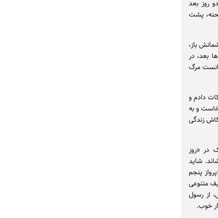
ای مجازی. دو روز بعد
صحنه، پشت
مانش باز،
ا بعد، در
دانست مرگ
کات دادم و
رخاست و به
کاش زندگی
 در «روز
اند. شاید
رواز پنجم
طیف متنوعی
ی، از رسول
ار خوب.