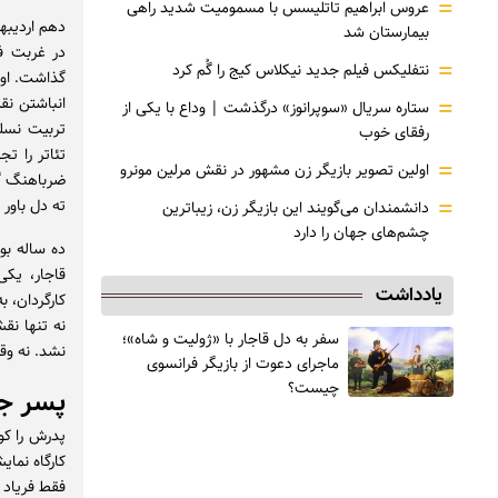
=
عروس ابراهیم تاتلیسس با مسمومیت شدید راهی
بیمارستان شد
در غربت ف
=
نتفلیکس فیلم جدید نیکلاس کیج را گُم کرد
گذاشت. او د
=
انباشتن نق
ستاره سریال «سوپرانوز» درگذشت | وداع با یکی از
تربیت نسل
رفقای خوب
تئاتر را تج
=
اولین تصویر بازیگر زن مشهور در نقش مرلین مونرو
ضرباهنگ گف
=
ته دل باور
دانشمندان می‌گویند این بازیگر زن، زیباترین
چشم‌های جهان را دارد
ده ساله بو
قاجار، یکی
یادداشت
کارگردان، 
نه تنها نق
سفر به دل قاجار با «ژولیت و شاه»؛
نشد. نه وق
ماجرای دعوت از ‌بازیگر فرانسوی
چیست؟
پسر جم
پدرش را کود
کارگاه نمای
فقط فریاد 