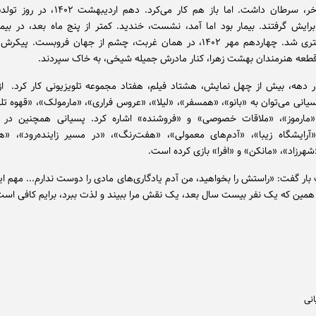
سال‌های آخر، سرطان داشت. اما باز هم کار می‌کرد. د
رایش گرفتند. بیمار بود اما آمد، نشست، خندید. کمتر از پنج ماه بعد، در بیما
فرانسه بستری شد. چهاردهم مهر ۱۴۰۲، در همان غربت، چشم از جهان فروبست. پیک
 قطعه هنرمندان بهشت زهرا، کنار مادرش جمیله شیخی، به خاک سپردند.
 دهه، بیش از چهل نمایش، هشتاد فیلم، هفتاد مجموعه تلویزیونی کار کرد. از 
یانی می‌توان به «بانو»، «همسفر»، «لیلا»، «عروس فراری»، «مارمولک»، «قهوه تل
ارموز»، «ملاقات خصوصی» و «فروشنده» اشاره کرد. پسیانی همچنین در س
«آرایشگاه زیبا»، «آدم‌های معمولی»، «هفت‌رنگ»، «در مسیر زاینده‌رود»، «
شهرزاد»، «مانکن» و «افرا» بازی کرده است.
ر گفت: «راستش را بخواهید، من آدم یادگاری‌های مادی را دوست ندارم... مهم ا
. همین که یک نفر بیست سال بعد، یک نقش مرا ببیند و لذت ببرد، برایم کافی است
انی