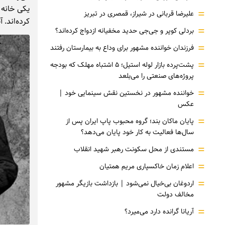
یکی خانه ت
=
علیرضا قربانی در شیراز، قمصری در تبریز
کرده‌اند. 
=
بردلی کوپر و جی‌جی حدید مخفیانه ازدواج کرده‌اند؟
=
فرزندان خواننده مشهور برای وداع به بیمارستان رفتند
=
پشت‌پرده بازار لوله استیل؛ ۵ اشتباه مهلک که بودجه
پروژه‌های صنعتی را می‌بلعد
=
خواننده مشهور در نخستین نقش سینمایی خود |‌
عکس
=
پایان ماکان بند؛ گروه محبوب پاپ ایران پس از
سال‌ها فعالیت به کار خود پایان می‌دهد؟
=
مستندی از محل سکونت رهبر شهید انقلاب
=
اعلام زمان خاکسپاری مریم همتیان
=
اردوغان بی‌خیال نمی‌شود | بازداشت بازیگر مشهور
مخالف دولت
=
آریانا گرانده دارد می‌میرد؟