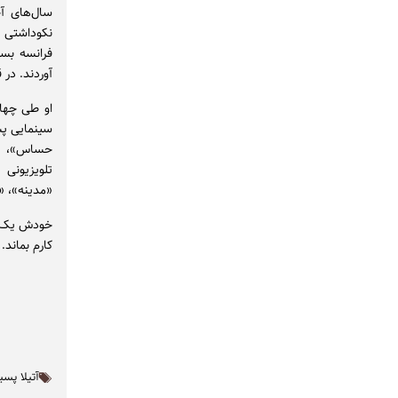
نکوداشتی ب
آوردند. در
او طی چهار
سینمایی پس
حساس»، «م
تلویزیونی 
«مدینه»، «
خودش یک با
کارم بماند
آتیلا پسی