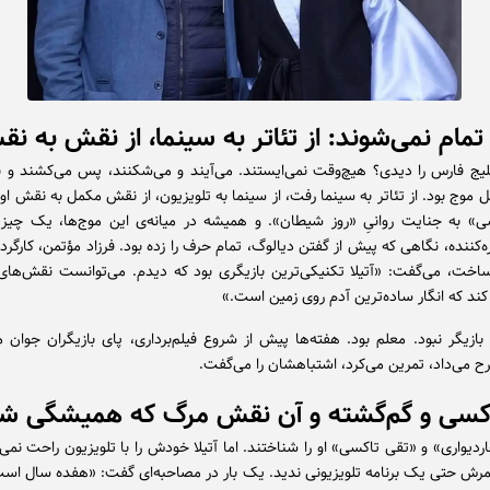
تمام نمی‌شوند: از تئاتر به سینما، از نقش به ن
یج فارس را دیدی؟ هیچ‌وقت نمی‌ایستند. می‌آیند و می‌شکنند، پس می‌کشند و باز
ل موج بود. از تئاتر به سینما رفت، از سینما به تلویزیون، از نقش مکمل به نقش او
» به جنایت روانیِ «روز شیطان». و همیشه در میانه‌ی این موج‌ها، یک چیز 
‌کننده، نگاهی که پیش از گفتن دیالوگ، تمام حرف را زده بود. فرزاد مؤتمن، کارگردان
اخت، می‌گفت: «آتیلا تکنیکی‌ترین بازیگری بود که دیدم. می‌توانست نقش‌های 
کند که انگار ساده‌ترین آدم روی زمین است.»
 بازیگر نبود. معلم بود. هفته‌ها پیش از شروع فیلم‌برداری، پای بازیگران جوان
ح می‌داد، تمرین می‌کرد، اشتباهشان را می‌گفت.
کسی و گم‌گشته و آن نقش مرگ که همیشگی ش
ردیواری» و «تقی تاکسی» او را شناختند. اما آتیلا خودش را با تلویزیون راحت نمی
رش حتی یک برنامه تلویزیونی ندید. یک بار در مصاحبه‌ای گفت: «هفده سال است