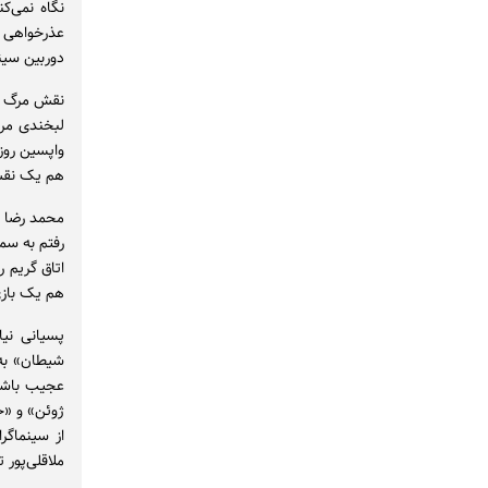
عذرخواهی ک
دوربین سین
نقش مرگ ام
لبخندی مرم
واپسین روز
هم یک نقش 
محمد رضا هن
رفتم به سم
اتاق گریم 
هم یک بازی
پسیانی نی
شیطان» به 
عجیب باشد 
ژوئن» و «خ
از سینماگرا
ملاقلی‌پور