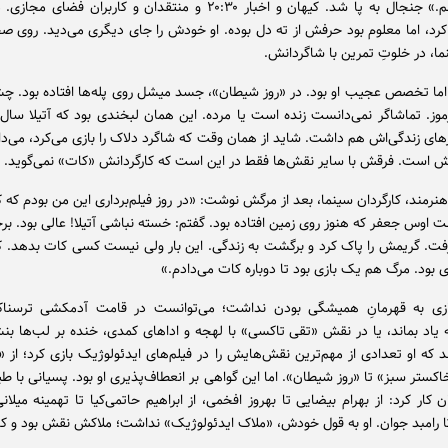
نگاه نمی‌کنم.» جنجال به پا شد. کیهان و اخبار ۲۰:۳۰ و منتقدان و کاربران فض
رد، اما معلوم بود حرفش از ته دل بوده. او خودش را جای دیگری می‌دید. روی 
ما، در خلوتِ تمرین با شاگردانش.
ا تخصص عجیب او بود. در «روز شیطان»، جسد میشل روی پله‌ها افتاده بود. چش
وز. تماشاگر نمی‌دانست زنده است یا مرده. این همان لبخندی بود که آتیلا سال‌ه
های زندگی‌اش هم داشت. شاید از همان وقت که شاگرد دلاک را بازی می‌کرد، می‌
است. فرقش با سایر نقش‌ها فقط در این است که کارگردانش «کات» نمی‌گوید.
رمند، کارگردان سینما، بعد از مرگش نوشت: «در روز فیلم‌برداری این من بودم که 
ت اوس جعفر که هنوز روی زمین افتاده بود. گفتم: خسته نباشی آتیلا! عالی بود. ب
رفت. گریمش را پاک کرد و برگشت به زندگی. این بار ولی نیست کسی کات بدهد. 
 بود. مرگ هم یک بازی بود تا دوباره کات می‌دادم.»
ازی به قهرمانِ همیشگی بودن نداشت؛ می‌توانست در قامت آدمکشی ترسناک
یاد بماند، یا در نقش «تقی تاکسی» با لهجه و اداهای کمدی، خنده بر لب‌ها بنش
که او تعدادی از مهم‌ترین نقش‌هایش را در فیلم‌های ایدئولوژیک بازی کرد؛ از «پ
اکستر سبز» تا «روز شیطان». اما این گواهی بر انعطاف‌پذیری او بود. پسیانی با 
ن کار کرد: از بهرام بیضایی تا بهروز افخمی، از ابراهیم حاتمی‌کیا تا تهمینه میلان
 تا رامبد جوان. او به قول خودش، «ملاک ایدئولوژیک» نداشت؛ ملاکش نقش بود و ک