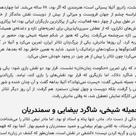
رانسه چشم از جهان فروبست و میراثی از بیش از دویست نقش ماندگار از خو
ر طول بیش از چهار دهه فعالیت، یکی از پرکارترین بازیگران ایرانی بود؛ اما پرکاری او
ش‌های تکراری، که از عطش سیری‌ناپذیرش برای تجربه‌های تازه و دغدغه‌ی همیشگ
ی تازه سرچشمه می‌گرفت. زمانی که هنوز در شکم جمیله شیخی بود، حضور بر 
ربه کرد. آن روزها مادرش، یکی از بزرگ‌زنان تئاتر ایران، تمرین می‌کرد و آتیلا در 
ت‌وگوها و سکوت‌های دراماتیک را شنید. شاید به همین خاطر بود که بعدها، هر ن
 می‌کرد؛ چون تئاتر را پیش از هر چیز، در وجود خودش حمل می‌کرد.
د که پای تمرین «حکومت زمان‌خان» نشست. قرار بود دو نقش بازی شود: یکی و
 شاگرد دلاک. اما بازیگری که قرار بود نقش‌های را بازی کند، نیامد. رکن‌الد
به جمیله شیخی گفت: «پسرت نمی‌تواند؟» آتیلا بداهه گفت و آن چنان خنده و شور 
ش را گرفت، بلکه دویست و چهل تومان دستمزد هم گرفت. از آن روز دیگر تئاتر از 
تی کارگاه نمایش تعطیل شد، نه وقتی مادرش رفت.
یله شیخی، شاگرد بیضایی و سمندریان
کی از دست داد. مادر، تنها پناه و استاد او بود. اما مادر نبض تئاتر را می‌شناخت. آ
ش فرستاد، به کلاس بهرام بیضایی و حمید سمندریان و شمیم بهار. آنجا بود که فهم
زدن و گریه کردن نیست؛ «کشفی در نقش است، همان‌طور که کشف در زبان» است