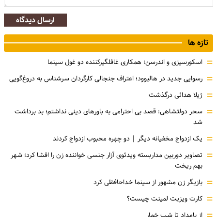
ارسال دیدگاه
تازه ها
=
اسکورسیزی و اندرسن؛ همکاری غافلگیرکننده دو غول سینما
=
رسوایی جدید در هالیوود؛ اعتراف جنجالی کارگردان سرشناس به دروغ‌گویی
=
ژیلا هدائی درگذشت
=
سحر دولتشاهی: قصد بی احترامی به باورهای دینی نداشتم؛ بد برداشت
شد
=
یک ازدواج مخفیانه دیگر | دو چهره محبوب ازدواج کردند
=
تصاویر دوربین مداربسته ویدئوی آزار جنسی خواننده زن را افشا کرد؛ شهر
بهم ریخت
=
بازیگر زن مشهور از سینما خداحافظی کرد
=
کارت ویزیت لمینت چیست؟
=
از بامداد تا شب خمار