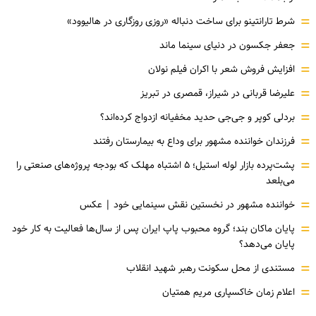
=
شرط تارانتینو برای ساخت دنباله «روزی روزگاری در هالیوود»
=
جعفر جکسون در دنیای سینما ماند
=
افزایش فروش شعر با اکران فیلم نولان
=
علیرضا قربانی در شیراز، قمصری در تبریز
=
بردلی کوپر و جی‌جی حدید مخفیانه ازدواج کرده‌اند؟
=
فرزندان خواننده مشهور برای وداع به بیمارستان رفتند
=
پشت‌پرده بازار لوله استیل؛ ۵ اشتباه مهلک که بودجه پروژه‌های صنعتی را
می‌بلعد
=
خواننده مشهور در نخستین نقش سینمایی خود |‌ عکس
=
پایان ماکان بند؛ گروه محبوب پاپ ایران پس از سال‌ها فعالیت به کار خود
پایان می‌دهد؟
=
مستندی از محل سکونت رهبر شهید انقلاب
=
اعلام زمان خاکسپاری مریم همتیان