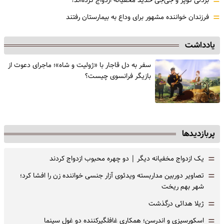
=
بردلی کوپر و جی‌جی حدید مخفیانه ازدواج کرده‌اند؟
=
فرزندان خواننده مشهور برای وداع به بیمارستان رفتند
یادداشت
سفر به دل قاجار با «ژولیت و شاه»؛ ماجرای دعوت از
‌بازیگر فرانسوی چیست؟
پربازدیدها
=
یک ازدواج مخفیانه دیگر | دو چهره محبوب ازدواج کردند
=
تصاویر دوربین مداربسته ویدئوی آزار جنسی خواننده زن را افشا کرد؛
شهر بهم ریخت
=
ژیلا هدائی درگذشت
=
اسکورسیزی و اندرسن؛ همکاری غافلگیرکننده دو غول سینما