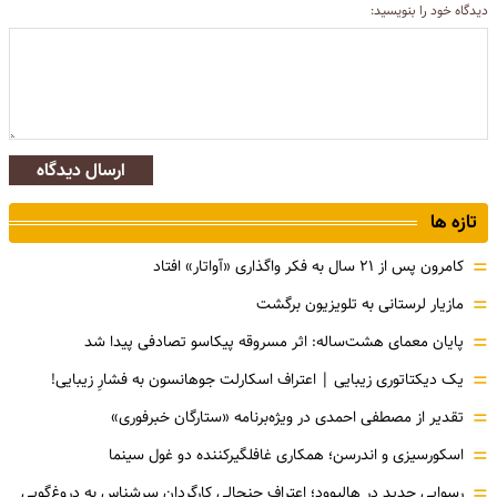
دیدگاه خود را بنویسید:
ارسال دیدگاه
تازه ها
=
کامرون پس از ۲۱ سال به فکر واگذاری «آواتار» افتاد
=
مازیار لرستانی به تلویزیون برگشت
=
پایان معمای هشت‌ساله: اثر مسروقه پیکاسو تصادفی پیدا شد
=
یک دیکتاتوری زیبایی | اعتراف اسکارلت جوهانسون به فشارِ زیبایی!
=
تقدیر از مصطفی احمدی در ویژه‌برنامه «ستارگان خبرفوری»
=
اسکورسیزی و اندرسن؛ همکاری غافلگیرکننده دو غول سینما
=
رسوایی جدید در هالیوود؛ اعتراف جنجالی کارگردان سرشناس به دروغ‌گویی