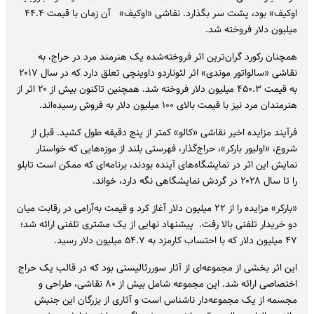
اوکیف» بود، پشت سر بگذارد. نقاشی «اوکیف» آن زمان با قیمت ۴۴.۴
میلیون دلار فروخته شد.
همچنان رکورد گران‌ترین اثر فروخته‌شده یک هنرمند مرد در حراج، به
نقاشی «سالواتور موندی» اثر لئوناردو داوینچی تعلق دارد که در سال ۲۰۱۷
به قیمت ۴۵۰.۳ میلیون دلار فروخته شد. همچنین تاکنون بیش از ۲۰ اثر از
هنرمندان مرد نیز با قیمت بالای ۱۰۰ میلیون دلار به فروش رسیده‌اند.
فرآیند مزایده اخیر نقاشی «کالو» کمتر از پنج دقیقه طول کشید. قبل از
شروع، «اولیور بارکر»، حراج‌گذار، فهرستی بلند از موزه‌هایی که خواستار
نمایش این اثر در نمایشگاه‌های آینده بودند، برنامه‌ای که ممکن است تابلو
را تا سال ۲۰۲۸ در گردش نمایشگاهی نگه دارد، خواند.
«بارکر» مزایده را از ۲۲ میلیون دلار آغاز کرد و قیمت به‌آرامی در رقابت میان
دو خریدار تلفنی بالا رفت. پیشنهاد نهایی از یک مشتری تلفنی ارائه شد؛
۴۷ میلیون دلار که با احتساب کارمزد به ۵۴.۷ میلیون دلار رسید.
این اثر بخشی از مجموعه‌ای از آثار سوررئالیستی بود که در قالب یک حراج
اختصاصی ارائه شد. این مجموعه شامل بیش از ۸۰ نقاشی، طراحی و
مجسمه از یک مجموعه‌دار ناشناس است و آثاری از بزرگان این جنبش