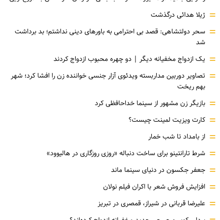
=
ژیلا هدائی درگذشت
=
سحر دولتشاهی: قصد بی احترامی به باورهای دینی نداشتم؛ بد برداشت
شد
=
یک ازدواج مخفیانه دیگر | دو چهره محبوب ازدواج کردند
=
تصاویر دوربین مداربسته ویدئوی آزار جنسی خواننده زن را افشا کرد؛ شهر
بهم ریخت
=
بازیگر زن مشهور از سینما خداحافظی کرد
=
کارت ویزیت لمینت چیست؟
=
از بامداد تا شب خمار
=
شرط تارانتینو برای ساخت دنباله «روزی روزگاری در هالیوود»
=
جعفر جکسون در دنیای سینما ماند
=
افزایش فروش شعر با اکران فیلم نولان
=
علیرضا قربانی در شیراز، قمصری در تبریز