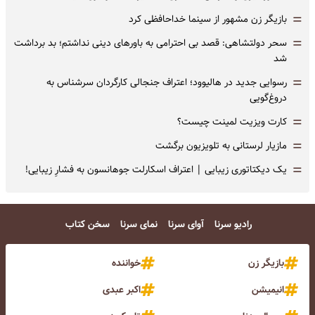
=
بازیگر زن مشهور از سینما خداحافظی کرد
=
سحر دولتشاهی: قصد بی احترامی به باورهای دینی نداشتم؛ بد برداشت
شد
=
رسوایی جدید در هالیوود؛ اعتراف جنجالی کارگردان سرشناس به
دروغ‌گویی
=
کارت ویزیت لمینت چیست؟
=
مازیار لرستانی به تلویزیون برگشت
=
یک دیکتاتوری زیبایی | اعتراف اسکارلت جوهانسون به فشارِ زیبایی!
رادیو سرنا
آوای سرنا
نمای سرنا
سخن کتاب
بازیگر زن
خواننده
انیمیشن
اکبر عبدی