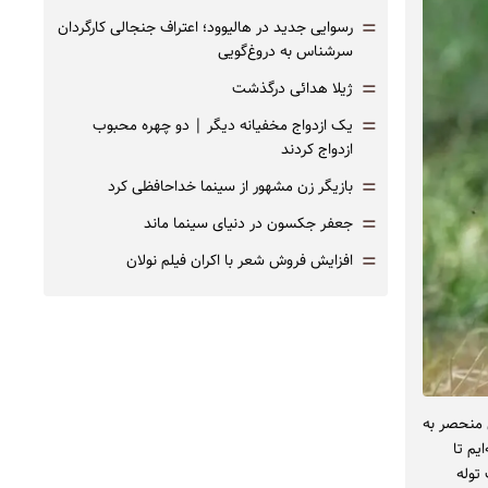
=
رسوایی جدید در هالیوود؛ اعتراف جنجالی کارگردان
سرشناس به دروغ‌گویی
=
ژیلا هدائی درگذشت
=
یک ازدواج مخفیانه دیگر | دو چهره محبوب
ازدواج کردند
=
بازیگر زن مشهور از سینما خداحافظی کرد
=
جعفر جکسون در دنیای سینما ماند
=
افزایش فروش شعر با اکران فیلم نولان
 منحصر به
یم تا
توله