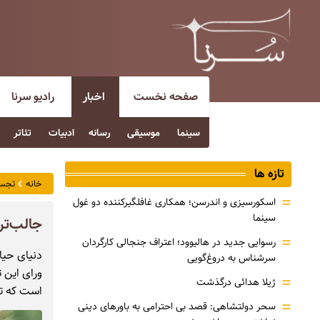
صفحه نخست
اخبار
رادیو سرنا
سینما
موسیقی
رسانه
ادبیات
تئاتر
تازه ها
خانه
تجس
=
اسکورسیزی و اندرسن؛ همکاری غافلگیرکننده دو غول
سینما
جالب‌ت
=
رسوایی جدید در هالیوود؛ اعتراف جنجالی کارگردان
دنیای حیا
سرشناس به دروغ‌گویی
ورای این 
=
ژیلا هدائی درگذشت
است که تن
=
سحر دولتشاهی: قصد بی احترامی به باورهای دینی