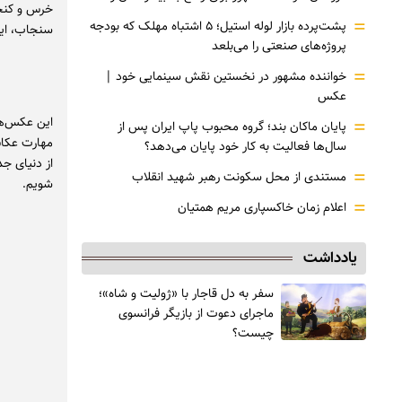
خرس و کنجک
=
پشت‌پرده بازار لوله استیل؛ ۵ اشتباه مهلک که بودجه
سنجاب، این
پروژه‌های صنعتی را می‌بلعد
=
خواننده مشهور در نخستین نقش سینمایی خود |‌
عکس
این عکس‌ها
=
پایان ماکان بند؛ گروه محبوب پاپ ایران پس از
مهارت عکاس
سال‌ها فعالیت به کار خود پایان می‌دهد؟
از دنیای ج
=
مستندی از محل سکونت رهبر شهید انقلاب
شویم.
=
اعلام زمان خاکسپاری مریم همتیان
یادداشت
سفر به دل قاجار با «ژولیت و شاه»؛
ماجرای دعوت از ‌بازیگر فرانسوی
چیست؟