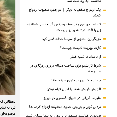
نداشتم؛ بد برداشت شد
=
یک ازدواج مخفیانه دیگر | دو چهره محبوب ازدواج
کردند
=
تصاویر دوربین مداربسته ویدئوی آزار جنسی خواننده
زن را افشا کرد؛ شهر بهم ریخت
=
بازیگر زن مشهور از سینما خداحافظی کرد
=
کارت ویزیت لمینت چیست؟
=
از بامداد تا شب خمار
=
شرط تارانتینو برای ساخت دنباله «روزی روزگاری در
هالیوود»
=
جعفر جکسون در دنیای سینما ماند
=
افزایش فروش شعر با اکران فیلم نولان
=
علیرضا قربانی در شیراز، قمصری در تبریز
لحظاتی که 
=
بردلی کوپر و جی‌جی حدید مخفیانه ازدواج کرده‌اند؟
فرد به نمای
مجموعه‌ای ا
=
فرزندان خواننده مشهور برای وداع به بیمارستان رفتند