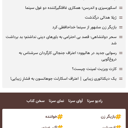
=
اسکورسیزی و اندرسن؛ همکاری غافلگیرکننده دو غول سینما
=
ژیلا هدائی درگذشت
=
بازیگر زن مشهور از سینما خداحافظی کرد
=
سحر دولتشاهی: قصد بی احترامی به باورهای دینی نداشتم؛ بد برداشت
شد
=
رسوایی جدید در هالیوود؛ اعتراف جنجالی کارگردان سرشناس به
دروغ‌گویی
=
کارت ویزیت لمینت چیست؟
=
یک دیکتاتوری زیبایی | اعتراف اسکارلت جوهانسون به فشارِ زیبایی!
رادیو سرنا
آوای سرنا
نمای سرنا
سخن کتاب
بازیگر زن
خواننده
انیمیشن
اکبر عبدی