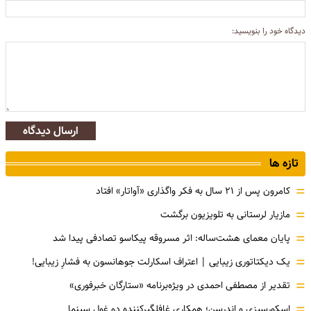
دیدگاه خود را بنویسید:
ارسال دیدگاه
تازه ها
=
کامرون پس از ۲۱ سال به فکر واگذاری «آواتار» افتاد
=
مازیار لرستانی به تلویزیون برگشت
=
پایان معمای هشت‌ساله: اثر مسروقه پیکاسو تصادفی پیدا شد
=
یک دیکتاتوری زیبایی | اعتراف اسکارلت جوهانسون به فشارِ زیبایی!
=
تقدیر از مصطفی احمدی در ویژه‌برنامه «ستارگان خبرفوری»
=
اسکورسیزی و اندرسن؛ همکاری غافلگیرکننده دو غول سینما