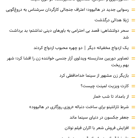
=
رسوایی جدید در هالیوود؛ اعتراف جنجالی کارگردان سرشناس به دروغ‌گویی
=
ژیلا هدائی درگذشت
=
سحر دولتشاهی: قصد بی احترامی به باورهای دینی نداشتم؛ بد برداشت
شد
=
یک ازدواج مخفیانه دیگر | دو چهره محبوب ازدواج کردند
=
تصاویر دوربین مداربسته ویدئوی آزار جنسی خواننده زن را افشا کرد؛ شهر
بهم ریخت
=
بازیگر زن مشهور از سینما خداحافظی کرد
=
کارت ویزیت لمینت چیست؟
=
از بامداد تا شب خمار
=
شرط تارانتینو برای ساخت دنباله «روزی روزگاری در هالیوود»
=
جعفر جکسون در دنیای سینما ماند
=
افزایش فروش شعر با اکران فیلم نولان