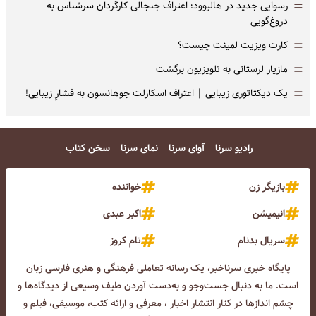
=
رسوایی جدید در هالیوود؛ اعتراف جنجالی کارگردان سرشناس به
دروغ‌گویی
=
کارت ویزیت لمینت چیست؟
=
مازیار لرستانی به تلویزیون برگشت
=
یک دیکتاتوری زیبایی | اعتراف اسکارلت جوهانسون به فشارِ زیبایی!
رادیو سرنا
آوای سرنا
نمای سرنا
سخن کتاب
بازیگر زن
خواننده
انیمیشن
اکبر عبدی
سریال بدنام
تام کروز
پایگاه خبری سرناخبر، یک رسانه تعاملی فرهنگی و هنری فارسی زبان
است. ما به دنبال جست‌و‌جو و به‌دست آوردن طیف وسیعی از دیدگاه‌ها و
چشم انداز‌ها در کنار انتشار اخبار ، معرفی و ارائه کتب، موسیقی، فیلم و