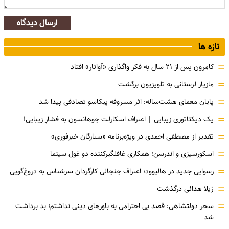
ارسال دیدگاه
تازه ها
=
کامرون پس از ۲۱ سال به فکر واگذاری «آواتار» افتاد
=
مازیار لرستانی به تلویزیون برگشت
=
پایان معمای هشت‌ساله: اثر مسروقه پیکاسو تصادفی پیدا شد
=
یک دیکتاتوری زیبایی | اعتراف اسکارلت جوهانسون به فشارِ زیبایی!
=
تقدیر از مصطفی احمدی در ویژه‌برنامه «ستارگان خبرفوری»
=
اسکورسیزی و اندرسن؛ همکاری غافلگیرکننده دو غول سینما
=
رسوایی جدید در هالیوود؛ اعتراف جنجالی کارگردان سرشناس به دروغ‌گویی
=
ژیلا هدائی درگذشت
=
سحر دولتشاهی: قصد بی احترامی به باورهای دینی نداشتم؛ بد برداشت
شد