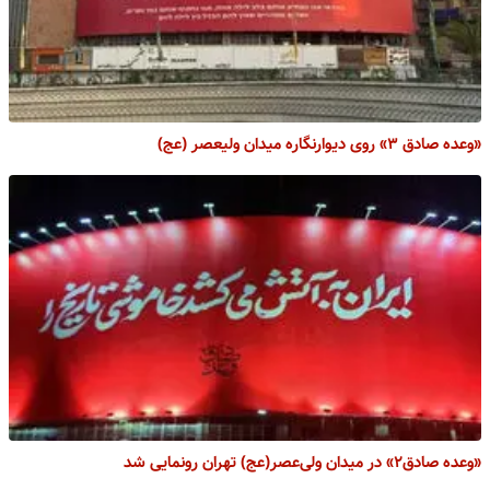
«وعده صادق ۳» روی دیوارنگاره میدان ولیعصر (عج)
«وعده صادق۲» در میدان ولی‌عصر(عج) تهران رونمایی شد