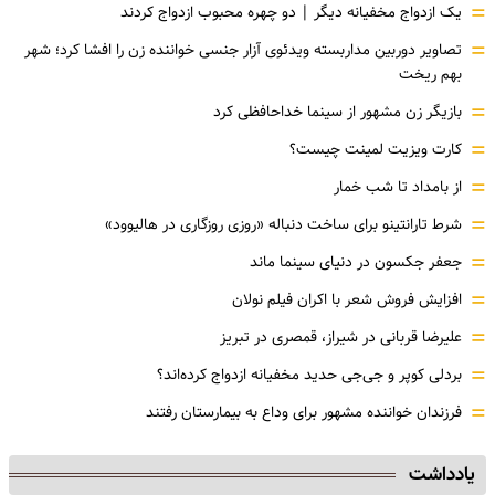
=
یک ازدواج مخفیانه دیگر | دو چهره محبوب ازدواج کردند
=
تصاویر دوربین مداربسته ویدئوی آزار جنسی خواننده زن را افشا کرد؛ شهر
بهم ریخت
=
بازیگر زن مشهور از سینما خداحافظی کرد
=
کارت ویزیت لمینت چیست؟
=
از بامداد تا شب خمار
=
شرط تارانتینو برای ساخت دنباله «روزی روزگاری در هالیوود»
=
جعفر جکسون در دنیای سینما ماند
=
افزایش فروش شعر با اکران فیلم نولان
=
علیرضا قربانی در شیراز، قمصری در تبریز
=
بردلی کوپر و جی‌جی حدید مخفیانه ازدواج کرده‌اند؟
=
فرزندان خواننده مشهور برای وداع به بیمارستان رفتند
یادداشت