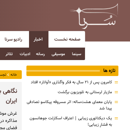
صفحه نخست
اخبار
رادیو سرنا
سینما
موسیقی
رسانه
ادبیات
تئاتر
تازه ها
خانه
تجس
=
کامرون پس از ۲۱ سال به فکر واگذاری «آواتار» افتاد
نگاهی ب
=
مازیار لرستانی به تلویزیون برگشت
ایران
=
پایان معمای هشت‌ساله: اثر مسروقه پیکاسو تصادفی
پیدا شد
=
یک دیکتاتوری زیبایی | اعتراف اسکارلت جوهانسون
مذاکره در 
به فشارِ زیبایی!
فضای مجا