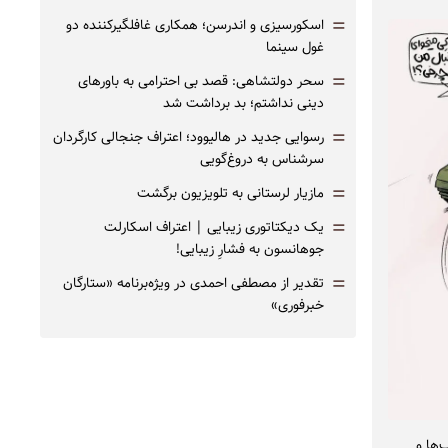
=
اسکورسیزی و اندرسن؛ همکاری غافلگیرکننده دو
غول سینما
=
سحر دولتشاهی: قصد بی احترامی به باورهای
دینی نداشتم؛ بد برداشت شد
=
رسوایی جدید در هالیوود؛ اعتراف جنجالی کارگردان
سرشناس به دروغ‌گویی
=
مازیار لرستانی به تلویزیون برگشت
=
یک دیکتاتوری زیبایی | اعتراف اسکارلت
جوهانسون به فشارِ زیبایی!
=
تقدیر از مصطفی احمدی در ویژه‌برنامه «ستارگان
خبرفوری»
‌ها و