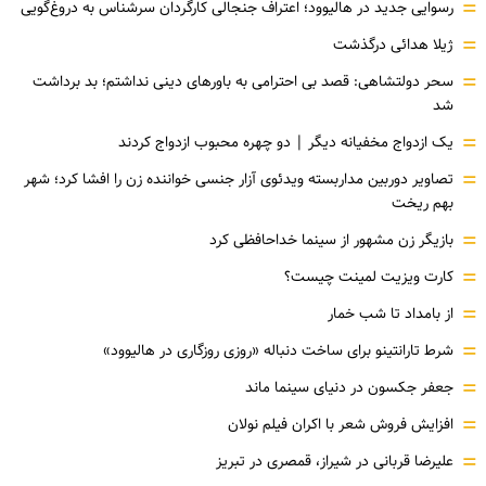
=
رسوایی جدید در هالیوود؛ اعتراف جنجالی کارگردان سرشناس به دروغ‌گویی
=
ژیلا هدائی درگذشت
=
سحر دولتشاهی: قصد بی احترامی به باورهای دینی نداشتم؛ بد برداشت
شد
=
یک ازدواج مخفیانه دیگر | دو چهره محبوب ازدواج کردند
=
تصاویر دوربین مداربسته ویدئوی آزار جنسی خواننده زن را افشا کرد؛ شهر
بهم ریخت
=
بازیگر زن مشهور از سینما خداحافظی کرد
=
کارت ویزیت لمینت چیست؟
=
از بامداد تا شب خمار
=
شرط تارانتینو برای ساخت دنباله «روزی روزگاری در هالیوود»
=
جعفر جکسون در دنیای سینما ماند
=
افزایش فروش شعر با اکران فیلم نولان
=
علیرضا قربانی در شیراز، قمصری در تبریز