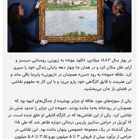
در بهار سال ۱۸۸۳ میلادی، «کلود مونه» به ژیورنی، روستایی سرسبز و
آرام، نقل مکان کرد و در همان جا چهار دهه پایانی زندگی خود را سپری
کرد. علاقه «مونه» به رود «سن» همچنان در «ژیورنی» پابرجا باقی ماند و
این هنرمند با قایق کارگاهی خود پارو می‌زد و با این‌ کار به مفهوم نقاشی
در فضای باز جان می‌بخشید.
یکی از سوژه‌های مورد علاقه او جزایر پوشیده از جنگل‌های انبوه بود که
همچنان در رودخانه‌ به‌جا مانده بودند. «مونه»‌ این جزایر را حدود شش بار
نقاشی کرد. یکی از این نقاشی‌ها که در کارگاه قایقی او خلق شده است،‌ در
۱۶ آوریل در حراجی ساتبیز پاریس درحالی دوباره ظاهر شد که طی ۱۱۵
سال گذشته در یک مجموعه خصوصی پنهان مانده بود. این نقاشی در
حراجی از برآورد پیش از فروش ۳ تا ۵ میلیون یورو (۳.۵ تا ۵.۸ میلیون