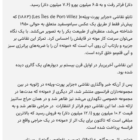
دلار) فراتر رفت و به ۶.۵ میلیون یورو (۷.۶ میلیون دلار) رسید.
تابلو نقاشی «جزایر پورت-ویله»( Les Îles de Port-Villez) (۱۸۸۳) که
پیش‌تر فقط از طریق یک عکس سیاه‌وسفید متعلق به حوالی ۱۹۵۰
شناخته می‌شد، منظره‌ای از طبیعت بکر را به تصویر می‌کشد. با یک نگاه
می‌توان سرعت کار مونه در قایقش را احساس کرد. تمرکز این نقاشی بر
جزیره و بازتاب آن روی آب است که «مونه» آن را با ضربه‌های پرانرژی سبز
و آبی قلم‌مو خلق کرده است.
این نقاشی آخرین‌بار در اوایل قرن بیستم بر دیوارهای یک گالری دیده
شده بود.
پس از آن‌که خبر واگذاری نقاشی «جزایر پورت-ویله» در ژانویه در بین
مجموعه‌داران فرانسوی منتشر شد، اثر دیگری از «مونه»‌ که مدت‌ها در
مجموعه خصوصی نگهداری می‌شد نیز ظاهر شد و در همان حراج ساتبیز
ارائه شد. اما این نقاشی دوم فراتر از انتظارات در حراجی ظاهر شد و به
قیمت ۱۰.۲ میلیون یورو (۱۲.۱ میلیون دلار) به فروش رسید که بالاترین
مبلغی است که تاکنون برای یک اثر از «مونه» در یک حراجی واقع در
فرانسه پرداخت شده است.
«وتوی، اثر صبحگاهی» (۱۹۰۱)، تصویری نقطه‌چین‌گونه از روستای