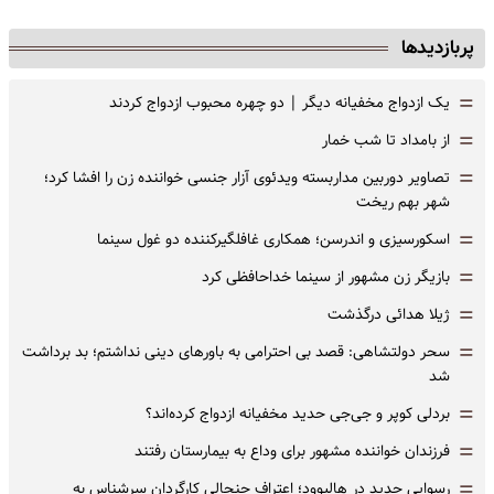
پربازدیدها
=
یک ازدواج مخفیانه دیگر | دو چهره محبوب ازدواج کردند
=
از بامداد تا شب خمار
=
تصاویر دوربین مداربسته ویدئوی آزار جنسی خواننده زن را افشا کرد؛
شهر بهم ریخت
=
اسکورسیزی و اندرسن؛ همکاری غافلگیرکننده دو غول سینما
=
بازیگر زن مشهور از سینما خداحافظی کرد
=
ژیلا هدائی درگذشت
=
سحر دولتشاهی: قصد بی احترامی به باورهای دینی نداشتم؛ بد برداشت
شد
=
بردلی کوپر و جی‌جی حدید مخفیانه ازدواج کرده‌اند؟
=
فرزندان خواننده مشهور برای وداع به بیمارستان رفتند
=
رسوایی جدید در هالیوود؛ اعتراف جنجالی کارگردان سرشناس به