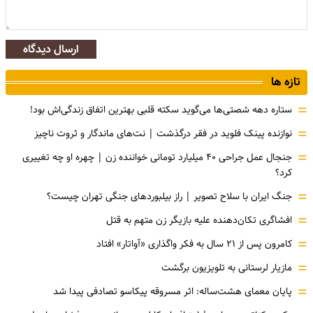
ارسال دیدگاه
تازه ها
=
ستاره دهه شصتی‌ها می‌گوید سکته قلبی بهترین اتفاق زندگی‌اش بود!
=
نوازنده پینک فلوید در فقر درگذشت | نت‌های ماندگار و ثروت ناچیز
=
جنجال عمل جراحی ۴۰ میلیارد تومانی خواننده زن | چهره او چه تغییری
کرد؟
=
جنگ ایران با سلاح تصویر | راز بیلبوردهای جنگی تهران چیست؟
=
افشاگری‌ تکان‌دهنده علیه بازیگر زن متهم به قتل
=
کامرون پس از ۲۱ سال به فکر واگذاری «آواتار» افتاد
=
مازیار لرستانی به تلویزیون برگشت
=
پایان معمای هشت‌ساله: اثر مسروقه پیکاسو تصادفی پیدا شد