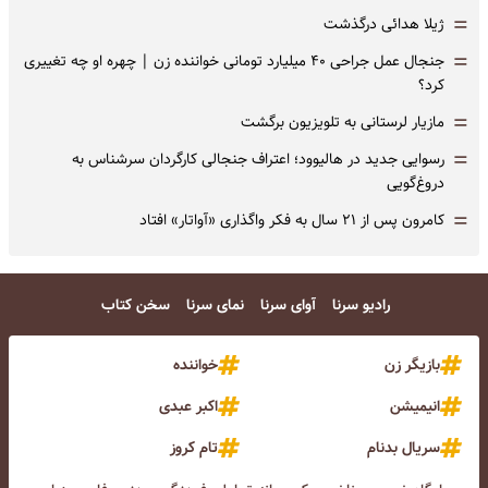
=
ژیلا هدائی درگذشت
=
جنجال عمل جراحی ۴۰ میلیارد تومانی خواننده زن | چهره او چه تغییری
کرد؟
=
مازیار لرستانی به تلویزیون برگشت
=
رسوایی جدید در هالیوود؛ اعتراف جنجالی کارگردان سرشناس به
دروغ‌گویی
=
کامرون پس از ۲۱ سال به فکر واگذاری «آواتار» افتاد
رادیو سرنا
آوای سرنا
نمای سرنا
سخن کتاب
بازیگر زن
خواننده
انیمیشن
اکبر عبدی
سریال بدنام
تام کروز