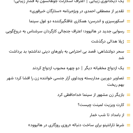
=
یک دیکتاتوری زیبایی | اعتراف اسکارلت جوهانسون به فشارِ زیبایی!
=
تقدیر از مصطفی احمدی در ویژه‌برنامه «ستارگان خبرفوری»
=
اسکورسیزی و اندرسن؛ همکاری غافلگیرکننده دو غول سینما
=
رسوایی جدید در هالیوود؛ اعتراف جنجالی کارگردان سرشناس به دروغ‌گویی
=
ژیلا هدائی درگذشت
=
سحر دولتشاهی: قصد بی احترامی به باورهای دینی نداشتم؛ بد برداشت
شد
=
یک ازدواج مخفیانه دیگر | دو چهره محبوب ازدواج کردند
=
تصاویر دوربین مداربسته ویدئوی آزار جنسی خواننده زن را افشا کرد؛ شهر
بهم ریخت
=
بازیگر زن مشهور از سینما خداحافظی کرد
=
کارت ویزیت لمینت چیست؟
=
از بامداد تا شب خمار
=
شرط تارانتینو برای ساخت دنباله «روزی روزگاری در هالیوود»