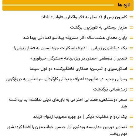
تازه ها
=
کامرون پس از ۲۱ سال به فکر واگذاری «آواتار» افتاد
=
مازیار لرستانی به تلویزیون برگشت
=
پایان معمای هشت‌ساله: اثر مسروقه پیکاسو تصادفی پیدا شد
=
یک دیکتاتوری زیبایی | اعتراف اسکارلت جوهانسون به فشارِ زیبایی!
=
تقدیر از مصطفی احمدی در ویژه‌برنامه «ستارگان خبرفوری»
=
اسکورسیزی و اندرسن؛ همکاری غافلگیرکننده دو غول سینما
=
رسوایی جدید در هالیوود؛ اعتراف جنجالی کارگردان سرشناس به دروغ‌گویی
=
ژیلا هدائی درگذشت
=
سحر دولتشاهی: قصد بی احترامی به باورهای دینی نداشتم؛ بد برداشت
شد
=
یک ازدواج مخفیانه دیگر | دو چهره محبوب ازدواج کردند
=
تصاویر دوربین مداربسته ویدئوی آزار جنسی خواننده زن را افشا کرد؛ شهر
بهم ریخت