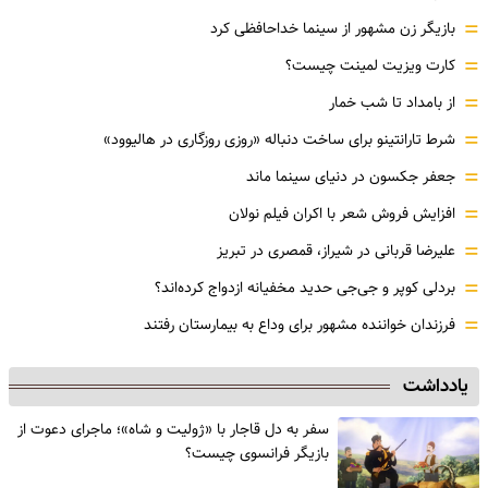
=
بازیگر زن مشهور از سینما خداحافظی کرد
=
کارت ویزیت لمینت چیست؟
=
از بامداد تا شب خمار
=
شرط تارانتینو برای ساخت دنباله «روزی روزگاری در هالیوود»
=
جعفر جکسون در دنیای سینما ماند
=
افزایش فروش شعر با اکران فیلم نولان
=
علیرضا قربانی در شیراز، قمصری در تبریز
=
بردلی کوپر و جی‌جی حدید مخفیانه ازدواج کرده‌اند؟
=
فرزندان خواننده مشهور برای وداع به بیمارستان رفتند
یادداشت
سفر به دل قاجار با «ژولیت و شاه»؛ ماجرای دعوت از
‌بازیگر فرانسوی چیست؟