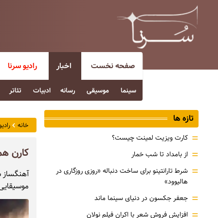
صفحه نخست
اخبار
رادیو سرنا
سینما
موسیقی
رسانه
ادبیات
تئاتر
تازه ها
خانه
رادیو
=
کارت ویزیت لمینت چیست؟
کارن همایون
=
از بامداد تا شب خمار
=
شرط تارانتینو برای ساخت دنباله «روزی روزگاری در
هالیوود»
موسیقایی 
=
جعفر جکسون در دنیای سینما ماند
=
افزایش فروش شعر با اکران فیلم نولان