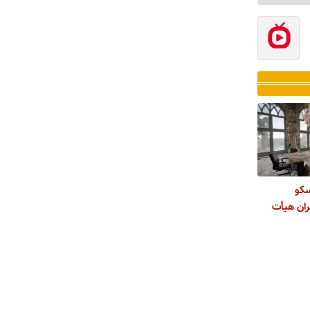
سکو
ران هیأت