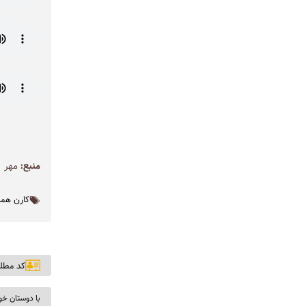
منبع:
مهر
کارن هما
کد مطلب: ۶
با دوستان خو