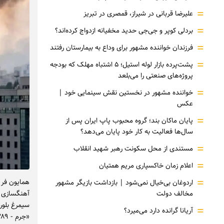
=
علیرضا قربانی در شیراز، قمصری در تبریز
=
بردلی کوپر و جی‌جی حدید مخفیانه ازدواج کرده‌اند؟
=
فرزندان خواننده مشهور برای وداع به بیمارستان رفتند
=
پشت‌پرده بازار لوله استیل؛ ۵ اشتباه مهلک که بودجه
پروژه‌های صنعتی را می‌بلعد
=
خواننده مشهور در نخستین نقش سینمایی خود |‌
عکس
=
پایان ماکان بند؛ گروه محبوب پاپ ایران پس از
سال‌ها فعالیت به کار خود پایان می‌دهد؟
=
مستندی از محل سکونت رهبر شهید انقلاب
=
اعلام زمان خاکسپاری مریم همتیان
=
همایون فر 
اردوغان بی‌خیال نمی‌شود | بازداشت بازیگر مشهور
مخالف دولت
=
آریانا گرانده دارد می‌میرد؟
«جرم - ۱۳۸۹» به کارگردانی مسعود کیمیایی و «زادبوم - ۱۳۸۷» به کارگردانی ابوالحسن داودی شده است.