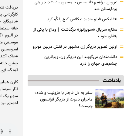
=
عروس ابراهیم تاتلیسس با مسمومیت شدید راهی
بیمارستان شد
کارگردانی 
=
نتفلیکس فیلم جدید نیکلاس کیج را گُم کرد
=
ستاره سریال «سوپرانوز» درگذشت | وداع با یکی از
رفقای خوب
موسیقی متن
=
اولین تصویر بازیگر زن مشهور در نقش مرلین مونرو
امیرحسین ث
=
دانشمندان می‌گویند این بازیگر زن، زیباترین
چشم‌های جهان را دارد
آهنگسازی ف
یادداشت
کارن همایو
آثار سینما
سفر به دل قاجار با «ژولیت و شاه»؛
سهم یک افس
ماجرای دعوت از ‌بازیگر فرانسوی
احمدی نیز 
چیست؟