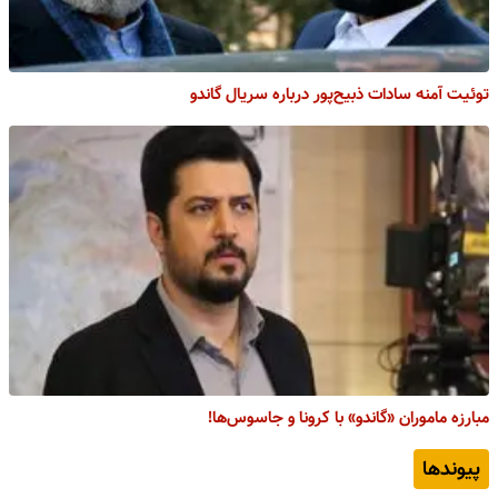
توئیت آمنه‌ سادات ذبیح‌پور درباره سریال گاندو
مبارزه ماموران «گاندو» با کرونا و جاسوس‌ها!
پیوندها