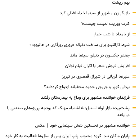
بهم ریخت
=
بازیگر زن مشهور از سینما خداحافظی کرد
=
کارت ویزیت لمینت چیست؟
=
از بامداد تا شب خمار
=
شرط تارانتینو برای ساخت دنباله «روزی روزگاری در هالیوود»
=
جعفر جکسون در دنیای سینما ماند
=
افزایش فروش شعر با اکران فیلم نولان
=
علیرضا قربانی در شیراز، قمصری در تبریز
=
بردلی کوپر و جی‌جی حدید مخفیانه ازدواج کرده‌اند؟
=
فرزندان خواننده مشهور برای وداع به بیمارستان رفتند
=
پشت‌پرده بازار لوله استیل؛ ۵ اشتباه مهلک که بودجه پروژه‌های صنعتی را
می‌بلعد
=
خواننده مشهور در نخستین نقش سینمایی خود |‌ عکس
=
پایان ماکان بند؛ گروه محبوب پاپ ایران پس از سال‌ها فعالیت به کار خود