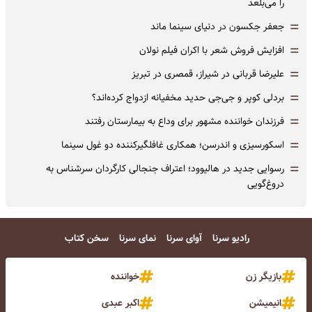
را می‌بلعد
=
جعفر جکسون در دنیای سینما ماند
=
افزایش فروش شعر با اکران فیلم نولان
=
علیرضا قربانی در شیراز، قمصری در تبریز
=
بردلی کوپر و جی‌جی حدید مخفیانه ازدواج کرده‌اند؟
=
فرزندان خواننده مشهور برای وداع به بیمارستان رفتند
=
اسکورسیزی و اندرسن؛ همکاری غافلگیرکننده دو غول سینما
=
رسوایی جدید در هالیوود؛ اعتراف جنجالی کارگردان سرشناس به
دروغ‌گویی
رادیو سرنا
آوای سرنا
نمای سرنا
سخن کتاب
بازیگر زن
خواننده
انیمیشن
اکبر عبدی