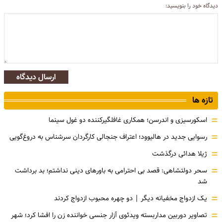
دیدگاه خود را بنویسید:
ارسال دیدگاه
تازه ها
=
اسکورسیزی و اندرسن؛ همکاری غافلگیرکننده دو غول سینما
=
رسوایی جدید در هالیوود؛ اعتراف جنجالی کارگردان سرشناس به دروغ‌گویی
=
ژیلا هدائی درگذشت
=
سحر دولتشاهی: قصد بی احترامی به باورهای دینی نداشتم؛ بد برداشت
شد
=
یک ازدواج مخفیانه دیگر | دو چهره محبوب ازدواج کردند
=
تصاویر دوربین مداربسته ویدئوی آزار جنسی خواننده زن را افشا کرد؛ شهر