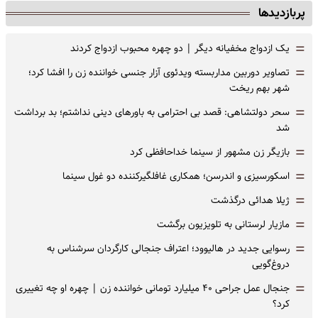
پربازدیدها
=
یک ازدواج مخفیانه دیگر | دو چهره محبوب ازدواج کردند
=
تصاویر دوربین مداربسته ویدئوی آزار جنسی خواننده زن را افشا کرد؛
شهر بهم ریخت
=
سحر دولتشاهی: قصد بی احترامی به باورهای دینی نداشتم؛ بد برداشت
شد
=
بازیگر زن مشهور از سینما خداحافظی کرد
=
اسکورسیزی و اندرسن؛ همکاری غافلگیرکننده دو غول سینما
=
ژیلا هدائی درگذشت
=
مازیار لرستانی به تلویزیون برگشت
=
رسوایی جدید در هالیوود؛ اعتراف جنجالی کارگردان سرشناس به
دروغ‌گویی
=
جنجال عمل جراحی ۴۰ میلیارد تومانی خواننده زن | چهره او چه تغییری
کرد؟