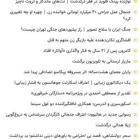
=
نوازنده پینک فلوید در فقر درگذشت | نت‌های ماندگار و ثروت ناچیز
=
جنجال عمل جراحی ۴۰ میلیارد تومانی خواننده زن | چهره او چه تغییری
کرد؟
=
جنگ ایران با سلاح تصویر | راز بیلبوردهای جنگی تهران چیست؟
=
افشاگری‌ تکان‌دهنده علیه بازیگر زن متهم به قتل
=
کامرون پس از ۲۱ سال به فکر واگذاری «آواتار» افتاد
=
مازیار لرستانی به تلویزیون برگشت
=
پایان معمای هشت‌ساله: اثر مسروقه پیکاسو تصادفی پیدا شد
=
یک دیکتاتوری زیبایی | اعتراف اسکارلت جوهانسون به فشارِ زیبایی!
=
تقدیر از مصطفی احمدی در ویژه‌برنامه «ستارگان خبرفوری»
=
اسکورسیزی و اندرسن؛ همکاری غافلگیرکننده دو غول سینما
=
رسوایی جدید در هالیوود؛ اعتراف جنجالی کارگردان سرشناس به دروغ‌گویی
=
ژیلا هدائی درگذشت
=
سحر دولتشاهی: قصد بی احترامی به باورهای دینی نداشتم؛ بد برداشت