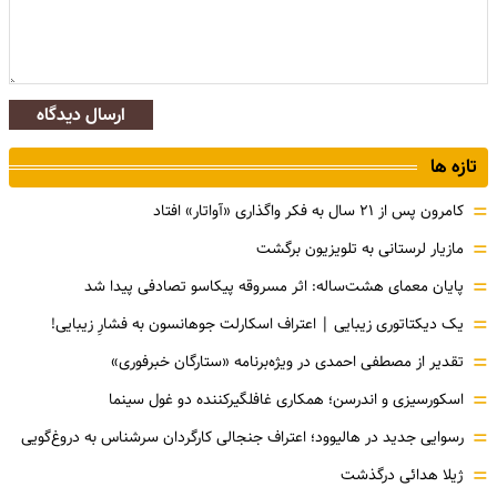
ارسال دیدگاه
تازه ها
=
کامرون پس از ۲۱ سال به فکر واگذاری «آواتار» افتاد
=
مازیار لرستانی به تلویزیون برگشت
=
پایان معمای هشت‌ساله: اثر مسروقه پیکاسو تصادفی پیدا شد
=
یک دیکتاتوری زیبایی | اعتراف اسکارلت جوهانسون به فشارِ زیبایی!
=
تقدیر از مصطفی احمدی در ویژه‌برنامه «ستارگان خبرفوری»
=
اسکورسیزی و اندرسن؛ همکاری غافلگیرکننده دو غول سینما
=
رسوایی جدید در هالیوود؛ اعتراف جنجالی کارگردان سرشناس به دروغ‌گویی
=
ژیلا هدائی درگذشت