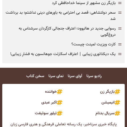
=
بازیگر زن مشهور از سینما خداحافظی کرد
=
سحر دولتشاهی: قصد بی احترامی به باورهای دینی نداشتم؛ بد برداشت
شد
=
رسوایی جدید در هالیوود؛ اعتراف جنجالی کارگردان سرشناس به
دروغ‌گویی
=
کارت ویزیت لمینت چیست؟
=
یک دیکتاتوری زیبایی | اعتراف اسکارلت جوهانسون به فشارِ زیبایی!
رادیو سرنا
آوای سرنا
نمای سرنا
سخن کتاب
بازیگر زن
خواننده
انیمیشن
اکبر عبدی
سریال بدنام
تیلور سوئیفت
پایگاه خبری سرناخبر، یک رسانه تعاملی فرهنگی و هنری فارسی زبان