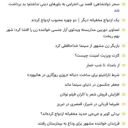
=
سحر دولتشاهی: قصد بی احترامی به باورهای دینی نداشتم؛ بد برداشت
شد
=
یک ازدواج مخفیانه دیگر | دو چهره محبوب ازدواج کردند
=
تصاویر دوربین مداربسته ویدئوی آزار جنسی خواننده زن را افشا کرد؛ شهر
بهم ریخت
=
بازیگر زن مشهور از سینما خداحافظی کرد
=
کارت ویزیت لمینت چیست؟
=
از بامداد تا شب خمار
=
شرط تارانتینو برای ساخت دنباله «روزی روزگاری در هالیوود»
=
جعفر جکسون در دنیای سینما ماند
=
افزایش فروش شعر با اکران فیلم نولان
=
علیرضا قربانی در شیراز، قمصری در تبریز
=
بردلی کوپر و جی‌جی حدید مخفیانه ازدواج کرده‌اند؟
=
فرزندان خواننده مشهور برای وداع به بیمارستان رفتند