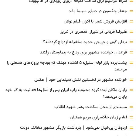
=
شرط تارانتینو برای ساخت دنباله «روزی روزگاری در هالیوود»
=
جعفر جکسون در دنیای سینما ماند
=
افزایش فروش شعر با اکران فیلم نولان
=
علیرضا قربانی در شیراز، قمصری در تبریز
=
بردلی کوپر و جی‌جی حدید مخفیانه ازدواج کرده‌اند؟
=
فرزندان خواننده مشهور برای وداع به بیمارستان رفتند
=
پشت‌پرده بازار لوله استیل؛ ۵ اشتباه مهلک که بودجه پروژه‌های صنعتی را
می‌بلعد
=
خواننده مشهور در نخستین نقش سینمایی خود |‌ عکس
=
پایان ماکان بند؛ گروه محبوب پاپ ایران پس از سال‌ها فعالیت به کار خود
پایان می‌دهد؟
=
مستندی از محل سکونت رهبر شهید انقلاب
=
اعلام زمان خاکسپاری مریم همتیان
=
اردوغان بی‌خیال نمی‌شود | بازداشت بازیگر مشهور مخالف دولت