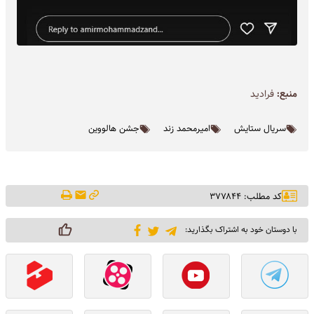
منبع:
فرادید
سریال ستایش
امیرمحمد زند
جشن هالووین
کد مطلب: ۳۷۷۸۴۴
با دوستان خود به اشتراک بگذارید: