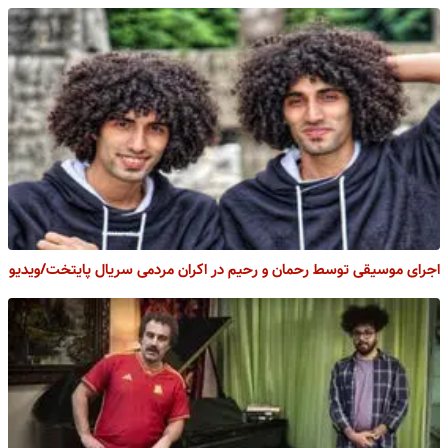
اجرای موسیقی توسط رحمان و رحیم در اکران مردمی سریال پایتخت/ویدیو