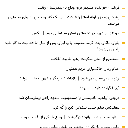
=
فرزندان خواننده مشهور برای وداع به بیمارستان رفتند
=
پشت‌پرده بازار لوله استیل؛ ۵ اشتباه مهلک که بودجه پروژه‌های صنعتی را
می‌بلعد
=
خواننده مشهور در نخستین نقش سینمایی خود |‌ عکس
=
پایان ماکان بند؛ گروه محبوب پاپ ایران پس از سال‌ها فعالیت به کار خود
پایان می‌دهد؟
=
مستندی از محل سکونت رهبر شهید انقلاب
=
اعلام زمان خاکسپاری مریم همتیان
=
اردوغان بی‌خیال نمی‌شود | بازداشت بازیگر مشهور مخالف دولت
=
آریانا گرانده دارد می‌میرد؟
=
عروس ابراهیم تاتلیسس با مسمومیت شدید راهی بیمارستان شد
=
نتفلیکس فیلم جدید نیکلاس کیج را گُم کرد
=
ستاره سریال «سوپرانوز» درگذشت | وداع با یکی از رفقای خوب
=
اولین تصویر بازیگر زن مشهور در نقش مرلین مونرو