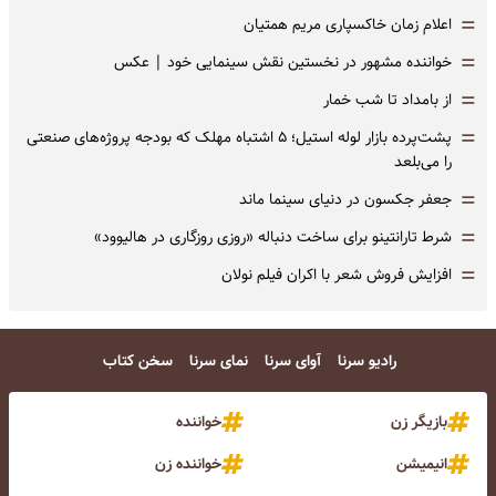
=
اعلام زمان خاکسپاری مریم همتیان
=
خواننده مشهور در نخستین نقش سینمایی خود |‌ عکس
=
از بامداد تا شب خمار
=
پشت‌پرده بازار لوله استیل؛ ۵ اشتباه مهلک که بودجه پروژه‌های صنعتی
را می‌بلعد
=
جعفر جکسون در دنیای سینما ماند
=
شرط تارانتینو برای ساخت دنباله «روزی روزگاری در هالیوود»
=
افزایش فروش شعر با اکران فیلم نولان
رادیو سرنا
آوای سرنا
نمای سرنا
سخن کتاب
بازیگر زن
خواننده
انیمیشن
خواننده زن