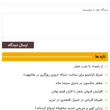
دیدگاه خود را بنویسید:
ارسال دیدگاه
تازه ها
=
از بامداد تا شب خمار
=
شرط تارانتینو برای ساخت دنباله «روزی روزگاری در هالیوود»
=
جعفر جکسون در دنیای سینما ماند
=
افزایش فروش شعر با اکران فیلم نولان
=
علیرضا قربانی در شیراز، قمصری در تبریز
=
بردلی کوپر و جی‌جی حدید مخفیانه ازدواج کرده‌اند؟