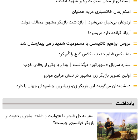
=
مستندی از محل سکونت رهبر شهید انقلاب
=
اعلام زمان خاکسپاری مریم همتیان
=
اردوغان بی‌خیال نمی‌شود | بازداشت بازیگر مشهور مخالف دولت
=
آریانا گرانده دارد می‌میرد؟
=
عروس ابراهیم تاتلیسس با مسمومیت شدید راهی بیمارستان شد
=
نتفلیکس فیلم جدید نیکلاس کیج را گُم کرد
=
ستاره سریال «سوپرانوز» درگذشت | وداع با یکی از رفقای خوب
=
اولین تصویر بازیگر زن مشهور در نقش مرلین مونرو
=
دانشمندان می‌گویند این بازیگر زن، زیباترین چشم‌های جهان را دارد
یادداشت
سفر به دل قاجار با «ژولیت و شاه»؛ ماجرای دعوت از
‌بازیگر فرانسوی چیست؟