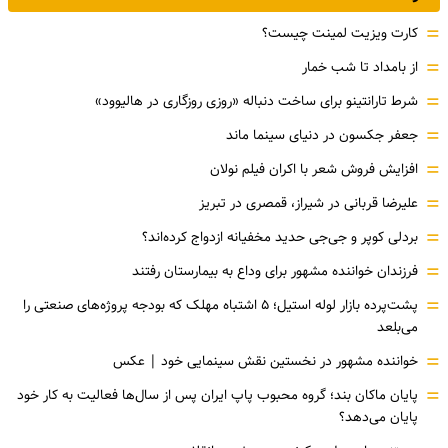
=
کارت ویزیت لمینت چیست؟
=
از بامداد تا شب خمار
=
شرط تارانتینو برای ساخت دنباله «روزی روزگاری در هالیوود»
=
جعفر جکسون در دنیای سینما ماند
=
افزایش فروش شعر با اکران فیلم نولان
=
علیرضا قربانی در شیراز، قمصری در تبریز
=
بردلی کوپر و جی‌جی حدید مخفیانه ازدواج کرده‌اند؟
=
فرزندان خواننده مشهور برای وداع به بیمارستان رفتند
=
پشت‌پرده بازار لوله استیل؛ ۵ اشتباه مهلک که بودجه پروژه‌های صنعتی را
می‌بلعد
=
خواننده مشهور در نخستین نقش سینمایی خود |‌ عکس
=
پایان ماکان بند؛ گروه محبوب پاپ ایران پس از سال‌ها فعالیت به کار خود
پایان می‌دهد؟