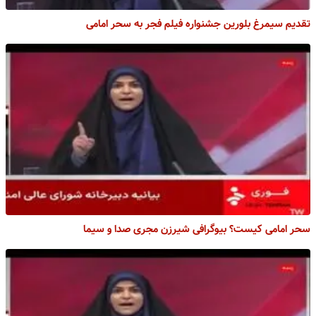
تقدیم سیمرغ بلورین جشنواره فیلم فجر به سحر امامی
سحر امامی کیست؟ بیوگرافی شیرزن مجری صدا و سیما