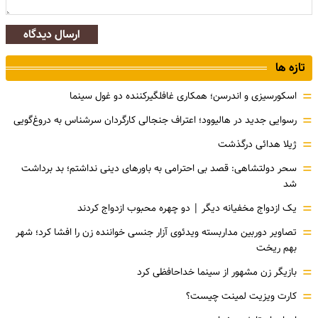
ارسال دیدگاه
تازه ها
=
اسکورسیزی و اندرسن؛ همکاری غافلگیرکننده دو غول سینما
=
رسوایی جدید در هالیوود؛ اعتراف جنجالی کارگردان سرشناس به دروغ‌گویی
=
ژیلا هدائی درگذشت
=
سحر دولتشاهی: قصد بی احترامی به باورهای دینی نداشتم؛ بد برداشت
شد
=
یک ازدواج مخفیانه دیگر | دو چهره محبوب ازدواج کردند
=
تصاویر دوربین مداربسته ویدئوی آزار جنسی خواننده زن را افشا کرد؛ شهر
بهم ریخت
=
بازیگر زن مشهور از سینما خداحافظی کرد
=
کارت ویزیت لمینت چیست؟