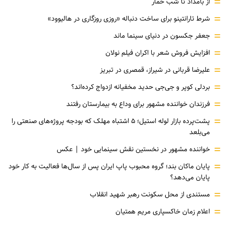
=
از بامداد تا شب خمار
=
شرط تارانتینو برای ساخت دنباله «روزی روزگاری در هالیوود»
=
جعفر جکسون در دنیای سینما ماند
=
افزایش فروش شعر با اکران فیلم نولان
=
علیرضا قربانی در شیراز، قمصری در تبریز
=
بردلی کوپر و جی‌جی حدید مخفیانه ازدواج کرده‌اند؟
=
فرزندان خواننده مشهور برای وداع به بیمارستان رفتند
=
پشت‌پرده بازار لوله استیل؛ ۵ اشتباه مهلک که بودجه پروژه‌های صنعتی را
می‌بلعد
=
خواننده مشهور در نخستین نقش سینمایی خود |‌ عکس
=
پایان ماکان بند؛ گروه محبوب پاپ ایران پس از سال‌ها فعالیت به کار خود
پایان می‌دهد؟
=
مستندی از محل سکونت رهبر شهید انقلاب
=
اعلام زمان خاکسپاری مریم همتیان