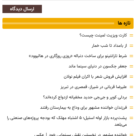
ارسال دیدگاه
تازه ها
=
کارت ویزیت لمینت چیست؟
=
از بامداد تا شب خمار
=
شرط تارانتینو برای ساخت دنباله «روزی روزگاری در هالیوود»
=
جعفر جکسون در دنیای سینما ماند
=
افزایش فروش شعر با اکران فیلم نولان
=
علیرضا قربانی در شیراز، قمصری در تبریز
=
بردلی کوپر و جی‌جی حدید مخفیانه ازدواج کرده‌اند؟
=
فرزندان خواننده مشهور برای وداع به بیمارستان رفتند
=
پشت‌پرده بازار لوله استیل؛ ۵ اشتباه مهلک که بودجه پروژه‌های صنعتی را
می‌بلعد
=
خواننده مشهور در نخستین نقش سینمایی خود |‌ عکس