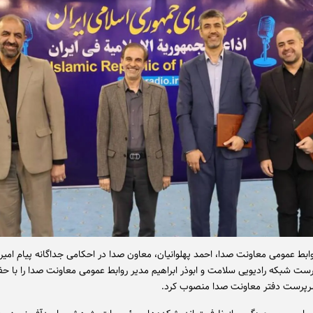
وابط عمومی معاونت صدا، احمد پهلوانیان، معاون صدا در احکامی جداگانه پیام امیری
ست شبکه رادیویی سلامت و ابوذر ابراهیم مدیر روابط عمومی معاونت صدا را با 
سرپرست دفتر معاونت صدا منصوب کرد.