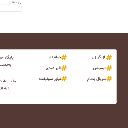
رایانامه
بازیگر زن
خواننده
پایگاه خ
به‌دست 
انیمیشن
اکبر عبدی
سریال بدنام
تیلور سوئیفت
ما با رعای
را به ا