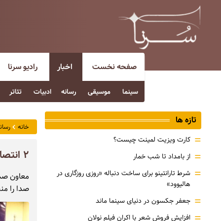
صفحه نخست
اخبار
رادیو سرنا
سینما
موسیقی
رسانه
ادبیات
تئاتر
تازه ها
خانه
رسان
=
کارت ویزیت لمینت چیست؟
۲ انتصاب در رادیو
=
از بامداد تا شب خمار
=
شرط تارانتینو برای ساخت دنباله «روزی روزگاری در
معاون صد
هالیوود»
صدا را من
=
جعفر جکسون در دنیای سینما ماند
=
افزایش فروش شعر با اکران فیلم نولان