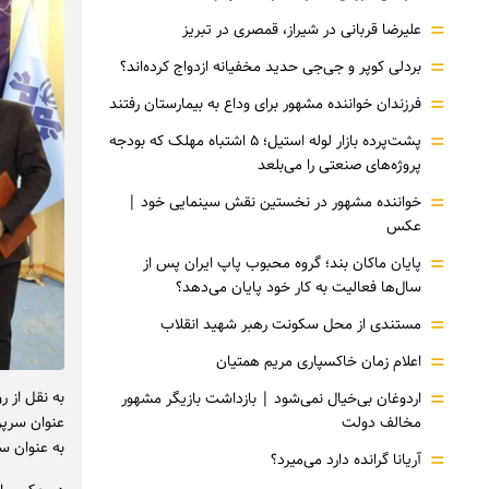
=
علیرضا قربانی در شیراز، قمصری در تبریز
=
بردلی کوپر و جی‌جی حدید مخفیانه ازدواج کرده‌اند؟
=
فرزندان خواننده مشهور برای وداع به بیمارستان رفتند
=
پشت‌پرده بازار لوله استیل؛ ۵ اشتباه مهلک که بودجه
پروژه‌های صنعتی را می‌بلعد
=
خواننده مشهور در نخستین نقش سینمایی خود |‌
عکس
=
پایان ماکان بند؛ گروه محبوب پاپ ایران پس از
سال‌ها فعالیت به کار خود پایان می‌دهد؟
=
مستندی از محل سکونت رهبر شهید انقلاب
=
اعلام زمان خاکسپاری مریم همتیان
=
به نقل از ر
اردوغان بی‌خیال نمی‌شود | بازداشت بازیگر مشهور
مخالف دولت
عنوان سرپر
به عنوان 
=
آریانا گرانده دارد می‌میرد؟