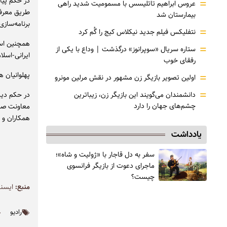
در حکم پیا
=
عروس ابراهیم تاتلیسس با مسمومیت شدید راهی
طریق معرفی
بیمارستان شد
برنامه‌ساز
=
نتفلیکس فیلم جدید نیکلاس کیج را گُم کرد
همچنین است
=
ستاره سریال «سوپرانوز» درگذشت | وداع با یکی از
ایرانی-اسل
رفقای خوب
=
پهلوانیان 
اولین تصویر بازیگر زن مشهور در نقش مرلین مونرو
=
دانشمندان می‌گویند این بازیگر زن، زیباترین
در حکم دیگ
چشم‌های جهان را دارد
معاونت صدا
همکاران و 
یادداشت
سفر به دل قاجار با «ژولیت و شاه»؛
ماجرای دعوت از ‌بازیگر فرانسوی
چیست؟
منبع:
ايسنا
رادیو