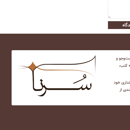
گاه
‌و‌جو و
ه کتب،
نتداری خود
ندی از