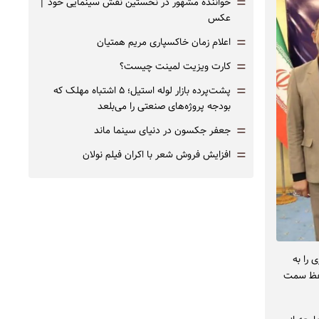
=
خواننده مشهور در نخستین نقش سینمایی خود |‌
عکس
=
اعلام زمان خاکسپاری مریم همتیان
=
کارت ویزیت لمینت چیست؟
=
پشت‌پرده بازار لوله استیل؛ ۵ اشتباه مهلک که
بودجه پروژه‌های صنعتی را می‌بلعد
=
جعفر جکسون در دنیای سینما ماند
=
افزایش فروش شعر با اکران فیلم نولان
 را به
حفظ سمت