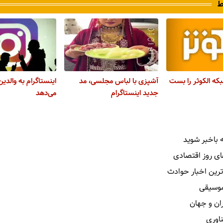
ط
بکه الکوثر را بست
آشپزی با لباس مجلسی، مد
اینستاگرام به والدی
جدید اینستاگرام
می‌دهد
 باخبر شوید
ای روز اقتصادی
ترین اخبار حوادث
 موسیقی
ران و جهان
ناوری