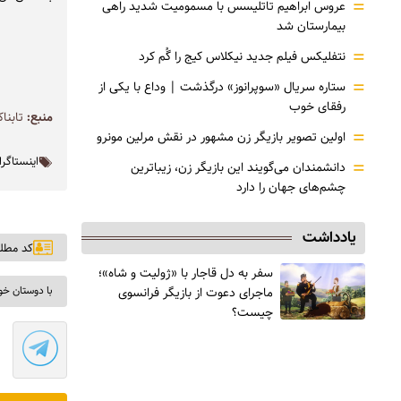
=
عروس ابراهیم تاتلیسس با مسمومیت شدید راهی
بیمارستان شد
=
نتفلیکس فیلم جدید نیکلاس کیج را گُم کرد
=
ستاره سریال «سوپرانوز» درگذشت | وداع با یکی از
رفقای خوب
منبع:
تابنا
=
اولین تصویر بازیگر زن مشهور در نقش مرلین مونرو
اینستاگرا
=
دانشمندان می‌گویند این بازیگر زن، زیباترین
چشم‌های جهان را دارد
یادداشت
کد مطلب: ۹
سفر به دل قاجار با «ژولیت و شاه»؛
با دوستان خو
ماجرای دعوت از ‌بازیگر فرانسوی
چیست؟