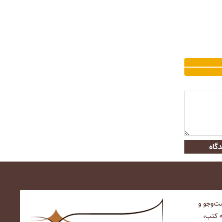
گاه
‌و‌جو و
ه کتب،