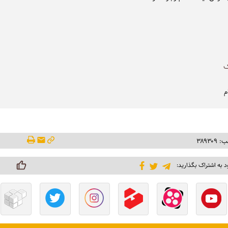
ک
م
۳۸۹۳۰
د به اشتراک بگذارید: