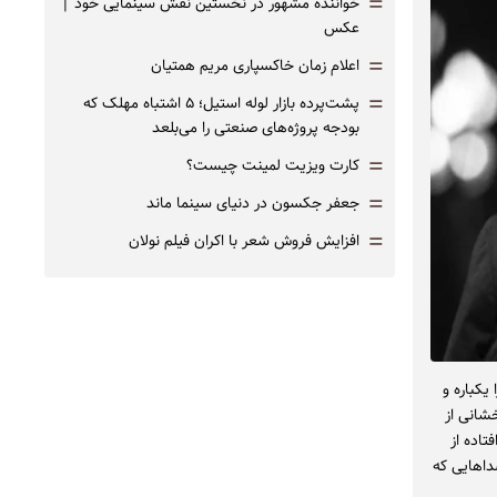
=
خواننده مشهور در نخستین نقش سینمایی خود |‌
عکس
=
اعلام زمان خاکسپاری مریم همتیان
=
پشت‌پرده بازار لوله استیل؛ ۵ اشتباه مهلک که
بودجه پروژه‌های صنعتی را می‌بلعد
=
کارت ویزیت لمینت چیست؟
=
جعفر جکسون در دنیای سینما ماند
=
افزایش فروش شعر با اکران فیلم نولان
یکباره و
شانی از
تاده از
داهایی که