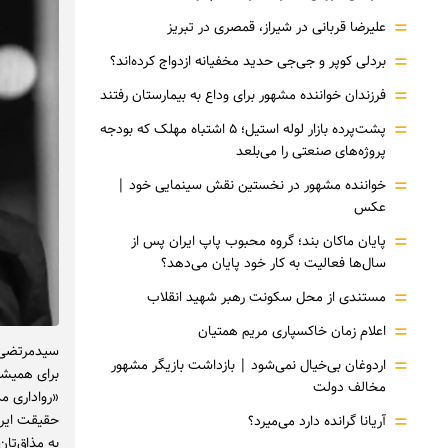
=
علیرضا قربانی در شیراز، قمصری در تبریز
=
بردلی کوپر و جی‌جی حدید مخفیانه ازدواج کرده‌اند؟
=
فرزندان خواننده مشهور برای وداع به بیمارستان رفتند
=
پشت‌پرده بازار لوله استیل؛ ۵ اشتباه مهلک که بودجه
پروژه‌های صنعتی را می‌بلعد
=
خواننده مشهور در نخستین نقش سینمایی خود |‌
عکس
=
پایان ماکان بند؛ گروه محبوب پاپ ایران پس از
سال‌ها فعالیت به کار خود پایان می‌دهد؟
=
مستندی از محل سکونت رهبر شهید انقلاب
=
اعلام زمان خاکسپاری مریم همتیان
سیدمرتضی ف
=
اردوغان بی‌خیال نمی‌شود | بازداشت بازیگر مشهور
برای همیشه
مخالف دولت
«رواداری مد
=
حقیقت ایرا
آریانا گرانده دارد می‌میرد؟
به مذاق‌تا