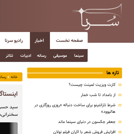
صفحه نخست
اخبار
رادیو سرنا
سینما
موسیقی
رسانه
ادبیات
تئاتر
تازه ها
خانه
رسان
=
کارت ویزیت لمینت چیست؟
اینستاگ
=
از بامداد تا شب خمار
=
شرط تارانتینو برای ساخت دنباله «روزی روزگاری در
سید حسن آ
هالیوود»
سخنرانی‌ه
=
جعفر جکسون در دنیای سینما ماند
=
افزایش فروش شعر با اکران فیلم نولان