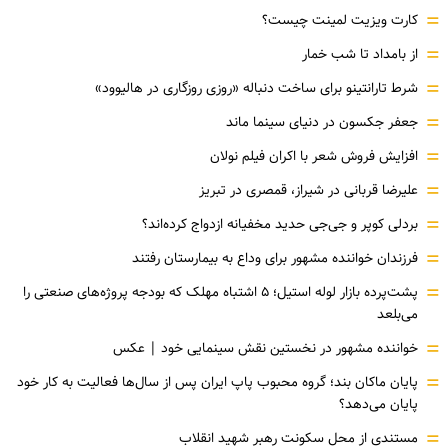
=
کارت ویزیت لمینت چیست؟
=
از بامداد تا شب خمار
=
شرط تارانتینو برای ساخت دنباله «روزی روزگاری در هالیوود»
=
جعفر جکسون در دنیای سینما ماند
=
افزایش فروش شعر با اکران فیلم نولان
=
علیرضا قربانی در شیراز، قمصری در تبریز
=
بردلی کوپر و جی‌جی حدید مخفیانه ازدواج کرده‌اند؟
=
فرزندان خواننده مشهور برای وداع به بیمارستان رفتند
=
پشت‌پرده بازار لوله استیل؛ ۵ اشتباه مهلک که بودجه پروژه‌های صنعتی را
می‌بلعد
=
خواننده مشهور در نخستین نقش سینمایی خود |‌ عکس
=
پایان ماکان بند؛ گروه محبوب پاپ ایران پس از سال‌ها فعالیت به کار خود
پایان می‌دهد؟
=
مستندی از محل سکونت رهبر شهید انقلاب