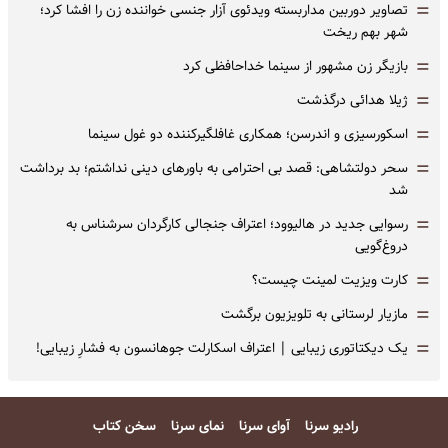
=
تصاویر دوربین مداربسته ویدئوی آزار جنسی خواننده زن را افشا کرد؛
شهر بهم ریخت
=
بازیگر زن مشهور از سینما خداحافظی کرد
=
ژیلا هدائی درگذشت
=
اسکورسیزی و اندرسن؛ همکاری غافلگیرکننده دو غول سینما
=
سحر دولتشاهی: قصد بی احترامی به باورهای دینی نداشتم؛ بد برداشت
شد
=
رسوایی جدید در هالیوود؛ اعتراف جنجالی کارگردان سرشناس به
دروغ‌گویی
=
کارت ویزیت لمینت چیست؟
=
مازیار لرستانی به تلویزیون برگشت
=
یک دیکتاتوری زیبایی | اعتراف اسکارلت جوهانسون به فشارِ زیبایی!
رادیو سرنا
آوای سرنا
نمای سرنا
سخن کتاب