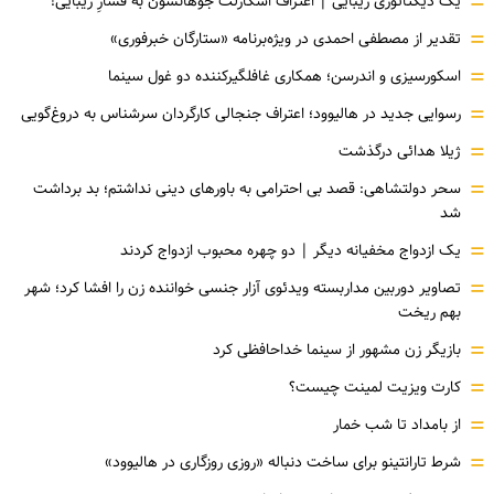
=
یک دیکتاتوری زیبایی | اعتراف اسکارلت جوهانسون به فشارِ زیبایی!
=
تقدیر از مصطفی احمدی در ویژه‌برنامه «ستارگان خبرفوری»
=
اسکورسیزی و اندرسن؛ همکاری غافلگیرکننده دو غول سینما
=
رسوایی جدید در هالیوود؛ اعتراف جنجالی کارگردان سرشناس به دروغ‌گویی
=
ژیلا هدائی درگذشت
=
سحر دولتشاهی: قصد بی احترامی به باورهای دینی نداشتم؛ بد برداشت
شد
=
یک ازدواج مخفیانه دیگر | دو چهره محبوب ازدواج کردند
=
تصاویر دوربین مداربسته ویدئوی آزار جنسی خواننده زن را افشا کرد؛ شهر
بهم ریخت
=
بازیگر زن مشهور از سینما خداحافظی کرد
=
کارت ویزیت لمینت چیست؟
=
از بامداد تا شب خمار
=
شرط تارانتینو برای ساخت دنباله «روزی روزگاری در هالیوود»