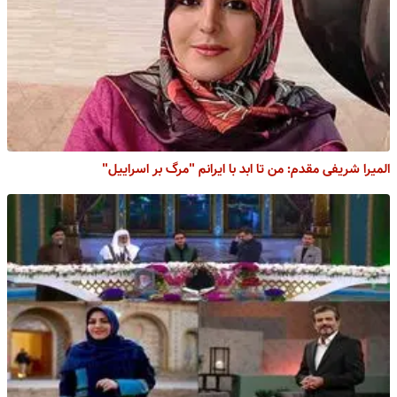
المیرا شریفی مقدم: من تا ابد با ایرانم "مرگ بر اسراییل"