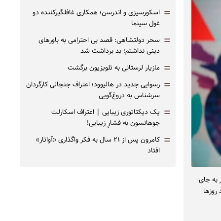
=
اسکورسیزی و اندرسن؛ همکاری غافلگیرکننده دو
غول سینما
=
سحر دولتشاهی: قصد بی احترامی به باورهای
دینی نداشتم؛ بد برداشت شد
=
مازیار لرستانی به تلویزیون برگشت
=
رسوایی جدید در هالیوود؛ اعتراف جنجالی کارگردان
سرشناس به دروغ‌گویی
=
یک دیکتاتوری زیبایی | اعتراف اسکارلت
جوهانسون به فشارِ زیبایی!
=
کامرون پس از ۲۱ سال به فکر واگذاری «آواتار»
افتاد
 به جای
 روزها