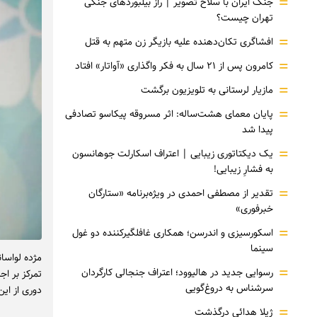
=
جنگ ایران با سلاح تصویر | راز بیلبوردهای جنگی
تهران چیست؟
=
افشاگری‌ تکان‌دهنده علیه بازیگر زن متهم به قتل
=
کامرون پس از ۲۱ سال به فکر واگذاری «آواتار» افتاد
=
مازیار لرستانی به تلویزیون برگشت
=
پایان معمای هشت‌ساله: اثر مسروقه پیکاسو تصادفی
پیدا شد
=
یک دیکتاتوری زیبایی | اعتراف اسکارلت جوهانسون
به فشارِ زیبایی!
=
تقدیر از مصطفی احمدی در ویژه‌برنامه «ستارگان
خبرفوری»
=
اسکورسیزی و اندرسن؛ همکاری غافلگیرکننده دو غول
سینما
مژده لواسا
=
رسوایی جدید در هالیوود؛ اعتراف جنجالی کارگردان
تمرکز بر اج
سرشناس به دروغ‌گویی
دوری از ای
=
ژیلا هدائی درگذشت