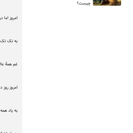
چیست؟
امروز اما د
به تک تک م
غم همۀ عال
امروز روز د
به یاد همه