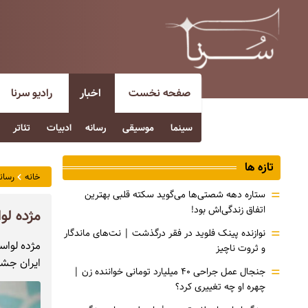
صفحه نخست
اخبار
رادیو سرنا
سینما
موسیقی
رسانه
ادبیات
تئاتر
تازه ها
خانه
رسان
=
ستاره دهه شصتی‌ها می‌گوید سکته قلبی بهترین
اتفاق زندگی‌اش بود!
مژده لو
=
نوازنده پینک فلوید در فقر درگذشت | نت‌های ماندگار
مژده لواسا
و ثروت ناچیز
ایران جشن 
=
جنجال عمل جراحی ۴۰ میلیارد تومانی خواننده زن |
چهره او چه تغییری کرد؟