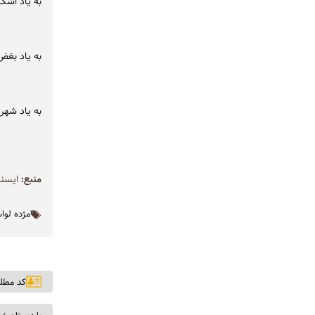
به یاد اشک
به یاد بغض
به یاد شهر
منبع:
ايسنا
مژده لوا
کد مطلب: ۷