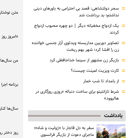
=
سحر دولتشاهی: قصد بی احترامی به باورهای دینی
متن نوشتار
نداشتم؛ بد برداشت شد
=
یک ازدواج مخفیانه دیگر | دو چهره محبوب ازدواج
کردند
«امروز روز 
=
تصاویر دوربین مداربسته ویدئوی آزار جنسی خواننده
زن را افشا کرد؛ شهر بهم ریخت
=
بازیگر زن مشهور از سینما خداحافظی کرد
من سال‌ها 
=
کارت ویزیت لمینت چیست؟
=
از بامداد تا شب خمار
برنامه اجرا 
=
شرط تارانتینو برای ساخت دنباله «روزی روزگاری در
هالیوود»
سال‌ها کنار
یادداشت
سفر به دل قاجار با «ژولیت و شاه»؛
روز دختر ر
ماجرای دعوت از ‌بازیگر فرانسوی