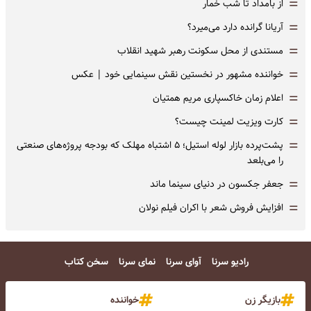
=
از بامداد تا شب خمار
=
آریانا گرانده دارد می‌میرد؟
=
مستندی از محل سکونت رهبر شهید انقلاب
=
خواننده مشهور در نخستین نقش سینمایی خود |‌ عکس
=
اعلام زمان خاکسپاری مریم همتیان
=
کارت ویزیت لمینت چیست؟
=
پشت‌پرده بازار لوله استیل؛ ۵ اشتباه مهلک که بودجه پروژه‌های صنعتی
را می‌بلعد
=
جعفر جکسون در دنیای سینما ماند
=
افزایش فروش شعر با اکران فیلم نولان
رادیو سرنا
آوای سرنا
نمای سرنا
سخن کتاب
بازیگر زن
خواننده