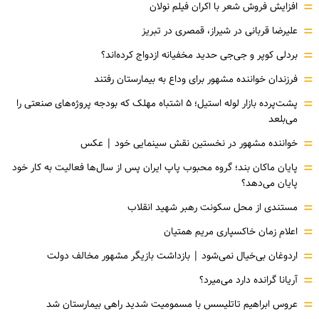
=
افزایش فروش شعر با اکران فیلم نولان
=
علیرضا قربانی در شیراز، قمصری در تبریز
=
بردلی کوپر و جی‌جی حدید مخفیانه ازدواج کرده‌اند؟
=
فرزندان خواننده مشهور برای وداع به بیمارستان رفتند
=
پشت‌پرده بازار لوله استیل؛ ۵ اشتباه مهلک که بودجه پروژه‌های صنعتی را
می‌بلعد
=
خواننده مشهور در نخستین نقش سینمایی خود |‌ عکس
=
پایان ماکان بند؛ گروه محبوب پاپ ایران پس از سال‌ها فعالیت به کار خود
پایان می‌دهد؟
=
مستندی از محل سکونت رهبر شهید انقلاب
=
اعلام زمان خاکسپاری مریم همتیان
=
اردوغان بی‌خیال نمی‌شود | بازداشت بازیگر مشهور مخالف دولت
=
آریانا گرانده دارد می‌میرد؟
=
عروس ابراهیم تاتلیسس با مسمومیت شدید راهی بیمارستان شد