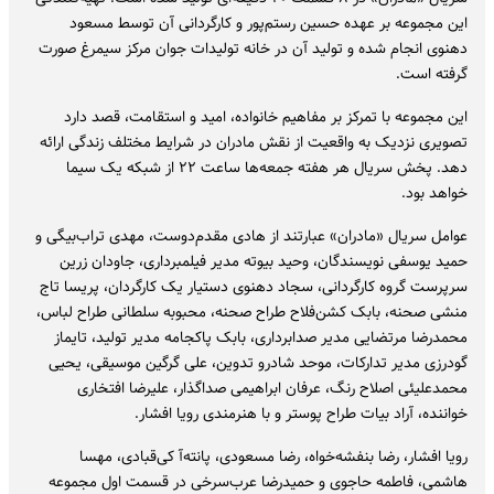
این مجموعه بر عهده حسین رستم‌پور و کارگردانی آن توسط مسعود
دهنوی انجام شده و تولید آن در خانه تولیدات جوان مرکز سیمرغ صورت
گرفته است.
این مجموعه با تمرکز بر مفاهیم خانواده، امید و استقامت، قصد دارد
تصویری نزدیک به واقعیت از نقش مادران در شرایط مختلف زندگی ارائه
دهد. پخش سریال هر هفته جمعه‌ها ساعت ۲۲ از شبکه یک سیما
خواهد بود.
عوامل سریال «مادران» عبارتند از هادی مقدم‌دوست، مهدی تراب‌بیگی و
حمید یوسفی نویسندگان، وحید بیوته مدیر فیلمبرداری، جاودان زرین
سرپرست گروه کارگردانی، سجاد دهنوی دستیار یک کارگردان، پریسا تاج
منشی صحنه، بابک کشن‌فلاح طراح صحنه، محبوبه سلطانی طراح لباس،
محمدرضا مرتضایی مدیر صدابرداری، بابک پاکجامه مدیر تولید، تایماز
گودرزی مدیر تدارکات، موحد شادرو تدوین، علی گرگین موسیقی، یحیی
محمدعلیئی اصلاح رنگ، عرفان ابراهیمی صداگذار، علیرضا افتخاری
خواننده، آراد بیات طراح پوستر و با هنرمندی رویا افشار.
رویا افشار، رضا بنفشه‌خواه، رضا مسعودی، پانته‌آ کی‌قبادی، مهسا
هاشمی، فاطمه حاجوی و حمیدرضا عرب‌سرخی در قسمت اول مجموعه