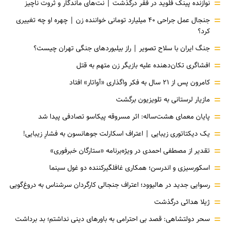
=
نوازنده پینک فلوید در فقر درگذشت | نت‌های ماندگار و ثروت ناچیز
=
جنجال عمل جراحی ۴۰ میلیارد تومانی خواننده زن | چهره او چه تغییری
کرد؟
=
جنگ ایران با سلاح تصویر | راز بیلبوردهای جنگی تهران چیست؟
=
افشاگری‌ تکان‌دهنده علیه بازیگر زن متهم به قتل
=
کامرون پس از ۲۱ سال به فکر واگذاری «آواتار» افتاد
=
مازیار لرستانی به تلویزیون برگشت
=
پایان معمای هشت‌ساله: اثر مسروقه پیکاسو تصادفی پیدا شد
=
یک دیکتاتوری زیبایی | اعتراف اسکارلت جوهانسون به فشارِ زیبایی!
=
تقدیر از مصطفی احمدی در ویژه‌برنامه «ستارگان خبرفوری»
=
اسکورسیزی و اندرسن؛ همکاری غافلگیرکننده دو غول سینما
=
رسوایی جدید در هالیوود؛ اعتراف جنجالی کارگردان سرشناس به دروغ‌گویی
=
ژیلا هدائی درگذشت
=
سحر دولتشاهی: قصد بی احترامی به باورهای دینی نداشتم؛ بد برداشت