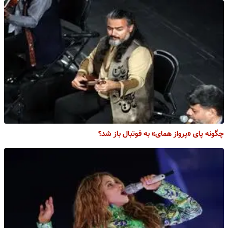
چگونه پای «پرواز همای» به فوتبال باز شد؟