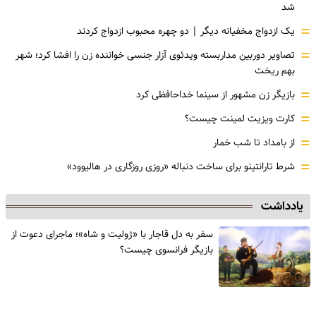
شد
=
یک ازدواج مخفیانه دیگر | دو چهره محبوب ازدواج کردند
=
تصاویر دوربین مداربسته ویدئوی آزار جنسی خواننده زن را افشا کرد؛ شهر
بهم ریخت
=
بازیگر زن مشهور از سینما خداحافظی کرد
=
کارت ویزیت لمینت چیست؟
=
از بامداد تا شب خمار
=
شرط تارانتینو برای ساخت دنباله «روزی روزگاری در هالیوود»
یادداشت
سفر به دل قاجار با «ژولیت و شاه»؛ ماجرای دعوت از
‌بازیگر فرانسوی چیست؟