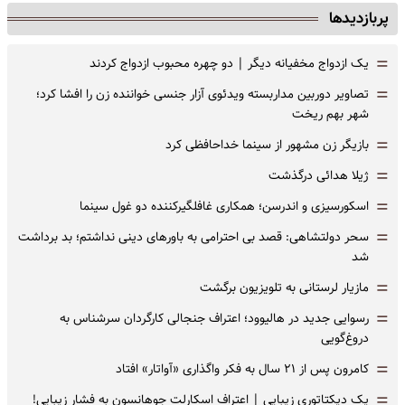
پربازدیدها
=
یک ازدواج مخفیانه دیگر | دو چهره محبوب ازدواج کردند
=
تصاویر دوربین مداربسته ویدئوی آزار جنسی خواننده زن را افشا کرد؛
شهر بهم ریخت
=
بازیگر زن مشهور از سینما خداحافظی کرد
=
ژیلا هدائی درگذشت
=
اسکورسیزی و اندرسن؛ همکاری غافلگیرکننده دو غول سینما
=
سحر دولتشاهی: قصد بی احترامی به باورهای دینی نداشتم؛ بد برداشت
شد
=
مازیار لرستانی به تلویزیون برگشت
=
رسوایی جدید در هالیوود؛ اعتراف جنجالی کارگردان سرشناس به
دروغ‌گویی
=
کامرون پس از ۲۱ سال به فکر واگذاری «آواتار» افتاد
=
یک دیکتاتوری زیبایی | اعتراف اسکارلت جوهانسون به فشارِ زیبایی!